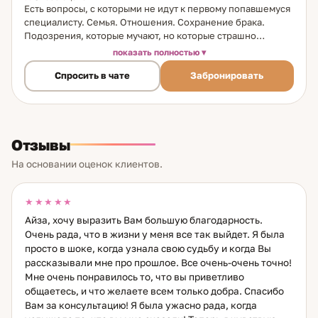
Есть вопросы, с которыми не идут к первому попавшемуся
специалисту. Семья. Отношения. Сохранение брака.
Подозрения, которые мучают, но которые страшно
подтвердить. Ко мне приходят именно с этим — и я знаю,
показать полностью
как с этим работать. Я таролог и энергопрактик, в практике
Спросить в чате
Забронировать
15 лет. Основа моей работы — цыганские карты Таро: живая
традиция с глубоким символическим языком. Рядом —
практики чистки (воск, свинец), переданные мне
бабушкой. Это не техники из учебников, это то, что
работало у неё, передано мне, и работает у меня. Я
Отзывы
помогаю с самым болезненным: сохранение брака и
семьи, когда кажется, что всё уже сломано. Поиск личного
На основании оценок клиентов.
счастья, когда человек устал быть одиноким или
несчастным рядом с кем-то. Работа с атмосферой в доме —
то, что влияет на отношения и на состояние каждого члена
★★★★★
семьи. Защита близких. Отдельное направление: техники
Айза, хочу выразить Вам большую благодарность.
восстановления связи и работа по возврату истинных
Очень рада, что в жизни у меня все так выйдет. Я была
чувств. Когда между людьми что-то сломалось — это не
просто в шоке, когда узнала свою судьбу и когда Вы
всегда приговор. Иногда это накопившееся напряжение,
рассказывали мне про прошлое. Все очень-очень точно!
обиды, чужие влияния. Работа с этим слоем даёт
Мне очень понравилось то, что вы приветливо
результаты там, где обычные разговоры не помогают.
общаетесь, и что желаете всем только добра. Спасибо
Также помогаю разобраться в окружении: кто рядом по-
настоящему, а кто создаёт видимость. Это неприятное
Вам за консультацию! Я была ужасно рада, когда