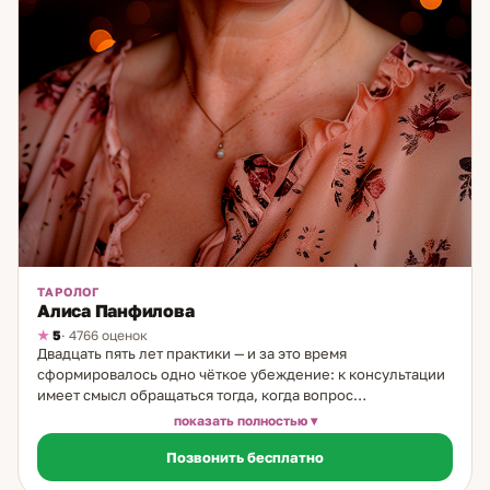
ТАРОЛОГ
Алиса Панфилова
5
· 4766 оценок
Двадцать пять лет практики — и за это время
сформировалось одно чёткое убеждение: к консультации
имеет смысл обращаться тогда, когда вопрос
действительно важен и человек готов воспринять честный
показать полностью
ответ, а не только услышать то, что хочется. Я практикую
Позвонить бесплатно
Таро 25 лет. Работаю с реальными ситуациями —
отношения в паре и семье, карьера и бизнес, финансовые