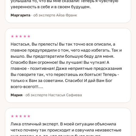
знание — но оно освобождает. Если вы чувствуете, что в
услышала то, что вы мне сказали! Теперь я чувствую
семье что-то пошло не так и нужно действовать — я здесь.
уверенность в себе и в своем будущем.
Маргарита
· об эксперте Айза Франк
★★★★★
Настасья, Вы прелесть! Вы так точно все описали, а
главное предупредили о том, чего надо избегать. Так и
вышло. Вы предотвратили большую беду для меня.
Спасибо Вам огромное! Вы лучшая! Вы чуткая! А
главное - позитивная! Даже неприятные предсказания
Вы говорите так, что перестаешь их бояться! Теперь -
только к Вам за советами. Спасибо! И дай Вам Бог
всего-всего!!!....
Мария
· об эксперте Настасья Сафиева
★★★★★
Лика отличный эксперт. В моей ситуации объяснила
четко почему так происходит и озвучила неизвестные
мне детали, т.е. то, что от меня было скрыто.