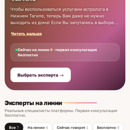
Чтобы воспользоваться услугами астролога в
Нижнем Тагиле, теперь Вам даже не нужно
выходить из дома! Если Вы запутались в выборе
верного пути, достаточно обратиться за помощью
Читать дальше
в Astro7 – советы хорошего астролога в Нижнем
Тагиле изменят Вашу жизнь. Профессиональный
прогноз астролога в Тагиле поможет направить
Сейчас на линии
6
· первая консультация
бесплатно
энергию и умения в верное русло. Заручитесь
поддержкой специалиста, и Вы достигнете успеха
во всех начинаниях! Достаточно позвонить – на
Выбрать эксперта →
Astro7 астрологи в Тагиле консультируют новых
пользователей бесплатно!
Эксперты на линии
Реальные специалисты платформы. Первая консультация
бесплатно.
Все
7
На линии
6
Сейчас говорят
1
Бесплатно
6