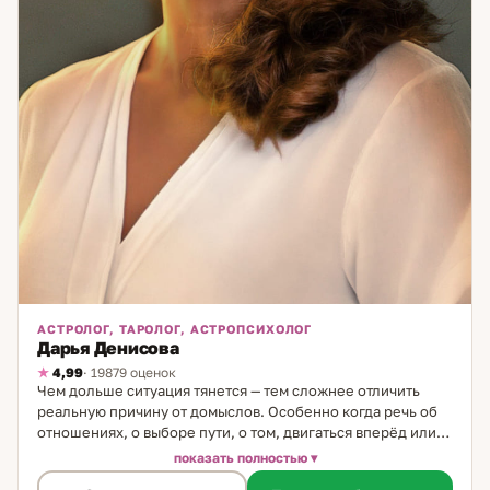
АСТРОЛОГ, ТАРОЛОГ, АСТРОПСИХОЛОГ
Дарья Денисова
4,99
· 19879 оценок
Чем дольше ситуация тянется — тем сложнее отличить
реальную причину от домыслов. Особенно когда речь об
отношениях, о выборе пути, о том, двигаться вперёд или
ждать. Именно в такие моменты важно иметь ясную
показать полностью
картину — не общую, а точно вашу. Я практикую 29 лет — в