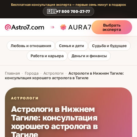
Бесплатная консультация эксперта — первые семь минут в подарок
🇷🇺
+7 800 700-27-77
Выбрать
эксперта
Любовь и отношения
Семья и дети
Судьба и будущее
Работа и карьера
Деньги и финансы
Главная
·
Города
·
Астрологи
·
Астрологи в Нижнем Тагиле:
консультация хорошего астролога в Тагиле
АСТРОЛОГИ
Астрологи в Нижнем
Тагиле: консультация
хорошего астролога в
Тагиле