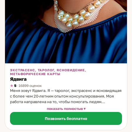
ЭКСТРАСЕНС, ТАРОЛОГ, ЯСНОВИДЕНИЕ,
МЕТАФОРИЧЕСКИЕ КАРТЫ
Ядвига
5
· 16899 оценок
Меня зовут Ядвига. Я — таролог, экстрасенс и ясновидящая
с более чем 20-летним опытом консультирования. Моя
работа направлена на то, чтобы помогать людям
разобраться в сложных жизненных ситуациях, особенно
показать полностью
тех, что касаются личных отношений и выбора пути. В
Позвонить бесплатно
своей практике я использую классические карты Таро,
Ленорман и руны. Эти древние системы позволяют
глубоко увидеть причины происходящего, понять