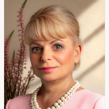
случае я вижу одно и то же: человек уже знает ответ — он
просто боится его услышать или не доверяет себе. Моя
задача — помочь ему дойти до этого ответа самому, а не
подменить его мнением. Своих клиентов я учу быть
честными с собой — не жестоко, а с уважением. Любить
себя — не как культ, а как основу. Жить здесь и сейчас —
потому что только из этой точки возможны настоящие
изменения. И не делать культа из партнёра или ребёнка —
сохранять себя как личность, не растворяясь в другом
человеке. Я не пугаю и не обещаю невозможного. Я рядом
как проводник — не как тот, кто заменяет вашу волю своей.