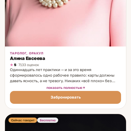
ТАРОЛОГ, ОРАКУЛ
Алина Евсеева
5
· 7133 оценок
Одиннадцать лет практики — и за это время
сформировалось одно рабочее правило: карты должны
давать ясность, а не тревогу. Никаких «всё плохо» без
выхода, никакой зависимости от следующей
показать полностью
консультации. Я практикую Таро с 14 лет. Начинала с
Забронировать
простых игральных колод, которые показывала тётя, — и
сразу убедилась: информация, которую показывают карты,
совпадает с реальностью. Со временем прошла
профессиональное обучение и выстроила собственный
рабочий метод. На консультации мы последовательно
Сейчас говорит
Бесплатно
разбираем ситуацию: карты раскрывают скрытые мотивы
участников, реальные причины происходящего и точки,