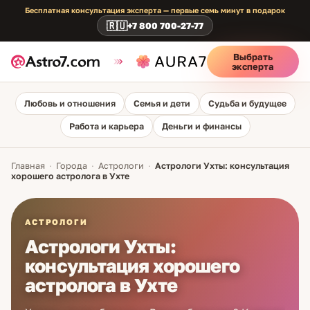
Бесплатная консультация эксперта — первые семь минут в подарок
🇷🇺
+7 800 700-27-77
Выбрать
эксперта
Любовь и отношения
Семья и дети
Судьба и будущее
Работа и карьера
Деньги и финансы
Главная
·
Города
·
Астрологи
·
Астрологи Ухты: консультация
хорошего астролога в Ухте
АСТРОЛОГИ
Астрологи Ухты:
консультация хорошего
астролога в Ухте