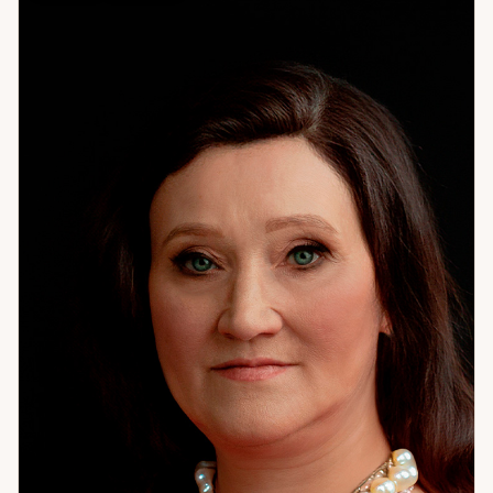
снова и снова происходит одно и то же — с разными
людьми, но одним и тем же результатом. Нахожу
механику и объясняю её так, чтобы человек мог её
изменить. Отдельная тема — самопознание и измена:
что стоит за изменой, что она означает для отношений,
как это принять или преодолеть. После консультации
главное — не просто ответ на вопрос, а ощущение, что
стало понятнее и есть точка опоры.