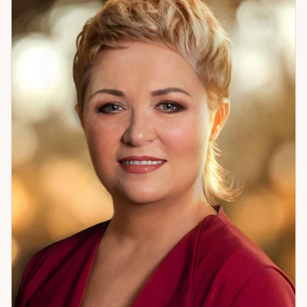
пути — что на каждом из них». Из практики: клиентка
хотела открыть ателье. Карты предупредили — впереди
непредвиденные обстоятельства, лучше подождать. Она
послушалась. Потом пришёл ковид. Деньги остались
целы. Я помогаю подготовиться к переменам и
использовать их. Если вам нужен не просто прогноз, а
понимание, что делать, — приходите.