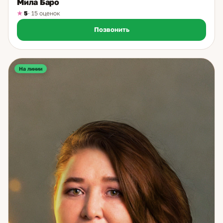
Мила Баро
5
· 15 оценок
Позвонить
На линии