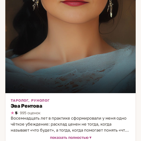
ТАРОЛОГ, РУНОЛОГ
Эва Рентова
5
· 995 оценок
Восемнадцать лет в практике сформировали у меня одно
чёткое убеждение: расклад ценен не тогда, когда
называет «что будет», а тогда, когда помогает понять «что
делать». Я работаю с Таро и рунами как с аналитическими
показать полностью