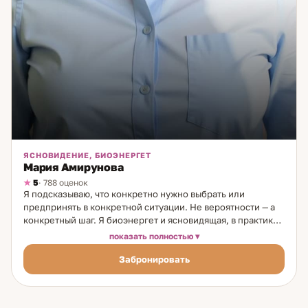
ЯСНОВИДЕНИЕ, БИОЭНЕРГЕТ
Мария Амирунова
5
· 788 оценок
Я подсказываю, что конкретно нужно выбрать или
предпринять в конкретной ситуации. Не вероятности — а
конкретный шаг. Я биоэнергет и ясновидящая, в практике
30 лет. С 18 лет начала замечать: внутренний голос
показать полностью
подсказывает — что произойдёт, с кем предстоит встреча,
Забронировать
имя человека, который появится. Сначала пугало. Потом
события стали подтверждаться — и я приняла это как
инструмент. Прошла обучение, научилась направлять дар
на помощь другим. Главная ценность работы со мной: