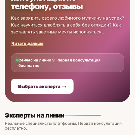
телефону, отзывы
Как зарядить своего любимого мужчину на успех?
Как научиться влюблять в себя без оглядки? Как
заставлять заветные мечты исполняться
по взмаху руки? На эти и другие вопросы ответят
Читать дальше
лучшие экстрасенсы в Йошкар-Оле. Читайте
отзывы о практикующих экспертах на Astro7.ru
и звоните им прямо сейчас. Каждый новый клиент
Сейчас на линии
9
· первая консультация
бесплатно
получает первую консультацию бесплатно,
вторую и последующие — недорого и по цене,
доступной каждому. Экстрасенсы осуществляют
Выбрать эксперта →
прием по телефону в удобное для клиентов
время: утром перед работой, в обеденный
перерыв и на выходных.
Эксперты на линии
Реальные специалисты платформы. Первая консультация
бесплатно.