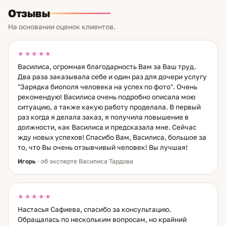
конкретный совет в конкретной ситуации. Не «возможно»
Отзывы
и не «смотрите сами» — а что именно нужно делать и
почему. Использую биоэнергетику, прямое видение и
На основании оценок клиентов.
народные методы. Темы: отношения — намерения
человека, стоит ли доверять; карьера — какой выбор
сделать; семья; личные решения. Из практики: помогла
★★★★★
женщине после развода, которая боялась остаться одна.
Василиса, огромная благодарность Вам за Ваш труд.
Сказала — куда пойти и когда именно. Там она
Два раза заказывала себе и один раз для дочери услугу
познакомилась с мужчиной. В браке уже более 10 лет.
"Зарядка биополя человека на успех по фото". Очень
рекомендую! Василиса очень подробно описала мою
ситуацию, а также какую работу проделала. В первый
раз когда я делала заказ, я получила повышение в
должности, как Василиса и предсказала мне. Сейчас
жду новых успехов! Спасибо Вам, Василиса, большое за
то, что Вы очень отзывчивый человек! Вы лучшая!
Игорь
· об эксперте Василиса Тардова
★★★★★
Настасья Сафиева, спасибо за консультацию.
Обращалась по нескольким вопросам, но крайний