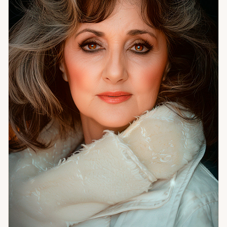
шаг. И с теми, кто просто чувствует: что-то не так, но не
знает, что именно. Консультация — это не предсказание
будущего. Это ориентиры и ясность: где вы сейчас, какие
сценарии уже работают, что влияет и что реально
меняется, если сделать выбор. Я не напугаю и не скажу
«всё будет хорошо» без оснований. Скажу честно — и дам,
с чем работать.