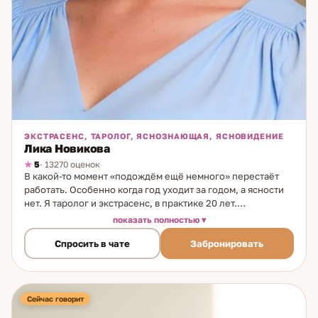
ЭКСТРАСЕНС, ТАРОЛОГ, ЯСНОЗНАЮЩАЯ, ЯСНОВИДЕНИЕ
Лика Новикова
5
· 13270 оценок
В какой-то момент «подождём ещё немного» перестаёт
работать. Особенно когда год уходит за годом, а ясности
нет. Я таролог и экстрасенс, в практике 20 лет.
Способности начали развиваться с детства под
показать полностью
руководством бабушки. Со временем Таро и
Спросить в чате
Забронировать
экстрасенсорное считывание стали основным форматом —
как наиболее полный и точный инструмент. Два канала
одновременно: расклад Таро и прямое считывание
ситуации. Это даёт более полную картину: не только что
происходит внешне, но и внутренние состояния людей,
Сейчас говорит
причины происходящего — и то, как сам клиент влияет на