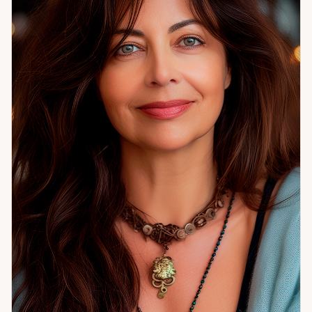
тело — там, куда слова и символы не добираются. Мягко,
но ощутимо. Свечное мастерство — конкретный
инструмент для закрепления намерения и
программирования нужного результата. Не
символический жест, а точно подобранная под задачу
практика с конкретным алгоритмом. На каждой
консультации работаю по существу: что вижу в ситуации,
что мешает двигаться вперёд, что делать конкретно. Без
воды и без лишних слов. Если вам важна честная картина и
понимание следующего шага — я готова к разговору.