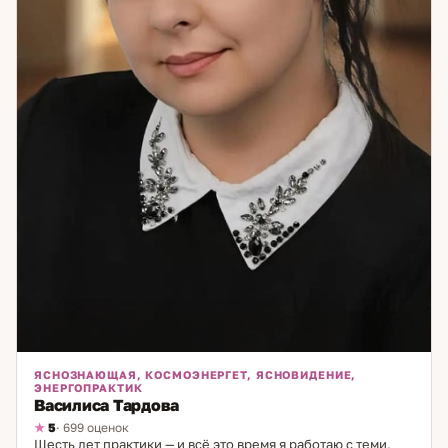
ЯСНОЗНАЮЩАЯ, КОСМОЭНЕРГЕТ, ЯСНОВИДЕНИЕ,
ЭНЕРГОПРАКТИК
Василиса Тардова
5
· 699 оценок
Шесть лет практики — и всё это время я работаю с теми,