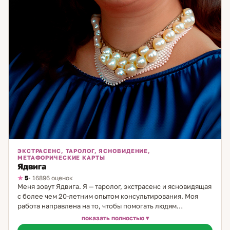
ЭКСТРАСЕНС, ТАРОЛОГ, ЯСНОВИДЕНИЕ,
МЕТАФОРИЧЕСКИЕ КАРТЫ
Ядвига
5
· 16896 оценок
Меня зовут Ядвига. Я — таролог, экстрасенс и ясновидящая
с более чем 20-летним опытом консультирования. Моя
работа направлена на то, чтобы помогать людям
разобраться в сложных жизненных ситуациях, особенно
показать полностью
тех, что касаются личных отношений и выбора пути. В