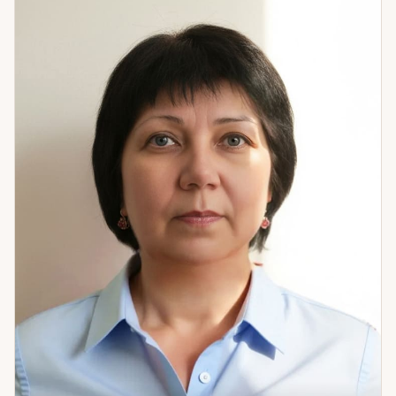
развитие событий. Темы: отношения и подозрения;
охлаждение в семье; финансы; любые ситуации, где нужна
ясность. Из практики: клиентка подозревала мужа в
измене. Расклад показал — муж верен, охлаждение
вызвано её уходом в работу. Осознав свою роль, женщина
изменила поведение. Семья сохранилась. Настоящее —
это то, что формирует будущее. Понять свою роль в нём —
значит получить реальный рычаг влияния.