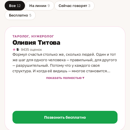
Все
12
На линии
9
Сейчас говорят
3
Бесплатно
5
На линии
Бесплатно
ТАРОЛОГ, НУМЕРОЛОГ
Оливия Титова
5
· 9435 оценок
Формул счастья столько же, сколько людей. Один и тот
же шаг для одного человека — правильный, для другого
— разрушительный. Потому что у каждого своя
структура. И когда её видишь — многое становится
понятным. Я таролог и нумеролог с 19-летним опытом.
показать полностью
Моя семья — врачи, большая медицинская династия. Но
по женской линии всё иначе: бабушки и прабабушки
были народными целительницами. Моя бабушка видела
людей насквозь — и рассмотрела во мне силу. Дар
проявился без внутреннего противоречия. Медитация
помогла соединить всё в одно целое. В работе
объединяю нумерологию и карты. Нумерология даёт
Позвонить бесплатно
структуру: характер, сильные и слабые стороны,
скрытые ресурсы, то, что работает именно для вас, — и