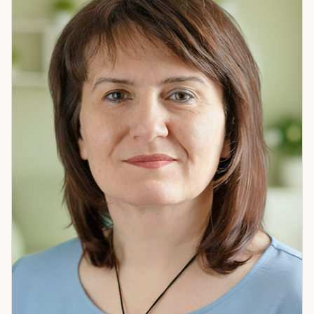
пара, отношения под постоянным давлением. Числовой
анализ показал: муж находится под сильным внешним
влиянием — со стороны родительской семьи. Решение
было нестандартным — переезд. Они решились. Ситуация
изменилась кардинально. Я помогаю разобраться в том,
что происходит, и найти путь к результату. Не теорию — а
то, что можно применить. Если вам нужна системная
работа с ситуацией — приходите.