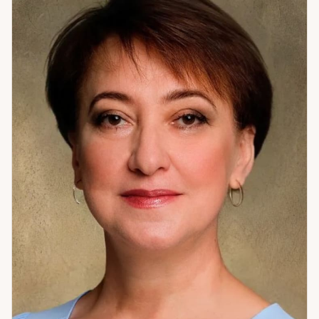
Любовь на расстоянии. Ситуации выбора — когда нужно
решить, и страшно ошибиться. Также работаю с
причинами одиночества и повторяющимися сценариями в
отношениях: когда снова и снова происходит одно и то же
— с разными людьми, но одним и тем же результатом.
Нахожу механику и объясняю её так, чтобы человек мог её
изменить. Отдельная тема — самопознание и измена: что
стоит за изменой, что она означает для отношений, как это
принять или преодолеть. После консультации главное —
не просто ответ на вопрос, а ощущение, что стало
понятнее и есть точка опоры.