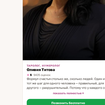
ТАРОЛОГ, НУМЕРОЛОГ
Оливия Титова
5
· 9435 оценок
Формул счастья столько же, сколько людей. Один и
тот же шаг для одного человека — правильный, для
другого — разрушительный. Потому что у каждого с
структура. И когда её видишь — многое становится
показать полностью
понятным. Я таролог и нумеролог с 19-летним опыт
Моя семья — врачи, большая медицинская династия
Позвонить бесплатно