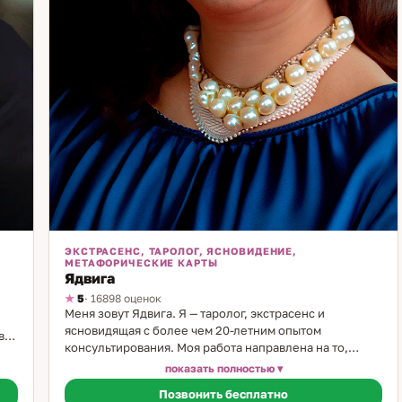
ЭКСТРАСЕНС, ТАРОЛОГ, ЯСНОВИДЕНИЕ,
МЕТАФОРИЧЕСКИЕ КАРТЫ
Ядвига
5
· 16898 оценок
Меня зовут Ядвига. Я — таролог, экстрасенс и
ясновидящая с более чем 20-летним опытом
воя
консультирования. Моя работа направлена на то,
чтобы помогать людям разобраться в сложных
показать полностью
ом.
жизненных ситуациях, особенно тех, что касаются
.
Позвонить бесплатно
личных отношений и выбора пути. В своей практике я