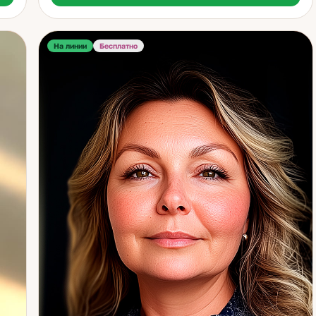
использую классические карты Таро, Ленорман и
я
руны. Эти древние системы позволяют глубоко
о
увидеть причины происходящего, понять истинные
На линии
Бесплатно
мотивы людей и выбрать направление, которое
приведёт к гармонии. Каждая консультация — это
внимательный, честный и точный анализ ситуации без
лишних иллюзий. Я часто работаю с теми, кто
о
запутался в чувствах, ищет взаимность или не может
отпустить прошлое. Важно помнить: счастье не
ит
приходит извне — оно рождается внутри. Я прошу
Ко
своих клиентов быть искренними, как на исповеди,
 и
ведь только тогда возможна настоящая помощь. Один
из моих клиентов, мужчина, вернулся в семью после
долгого периода отчуждения. Другая клиентка, мать
на
троих детей, смогла понять свои ошибки и вернуть
й.
доверие мужа. Эти истории — не чудо, а результат
— а
осознанных шагов и работы над собой. Мой подход —
это не только предсказания, но и поддержка,
понимание, поиск реальных решений. Если вы стоите
на перепутье и ищете ответы — я помогу увидеть путь
ясно и спокойно. Приглашаю вас на личную
консультацию, где вместе мы найдём ответы, которые
приведут к внутреннему равновесию и уверенности.