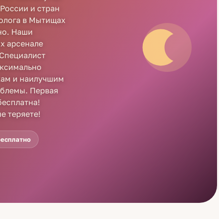
России и стран
холога в Мытищах
но. Наши
их арсенале
 Специалист
аксимально
кам и наилучшим
блемы. Первая
бесплатна!
е теряете!
бесплатно