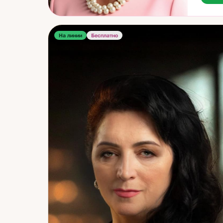
переез
— это 
источн
На линии
Бесплатно
увидет
осужде