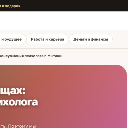
т в подарок
 и будущее
Работа и карьера
Деньги и финансы
консультация психолога г. Мытищи
ищах:
ихолога
сть. Поэтому мы