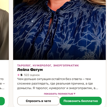
ТАРОЛОГ, НУМЕРОЛОГ, ЭНЕРГОПРАКТИК
Лейла Фатум
5
· 522 оценок
Это
Чем дольше ситуация остаётся без ответа — тем
е —
сложнее разглядеть, где реальная причина, а где
ь.
домыслы. Я таролог, нумеролог и энергопрактик, в
практике 12 лет. Использую три инструмента в
показать полностью
комплексе: Таро даёт картину и прогноз, нумерология
Спросить в чате
Позвонить бесплатно
раскрывает жизненные сценарии и закономерности,
работа с состоянием помогает устранить блоки,