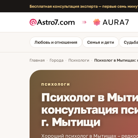
Бесплатная консультация эксперта — первые семь мину
Любовь и отношения
Семья и дети
Судьба
Главная
·
Города
·
Психологи
·
Психолог в Мытищах: 
ПСИХОЛОГИ
Психолог в Мыт
консультация пс
г. Мытищи
Хороший психолог в Мытищах – редко