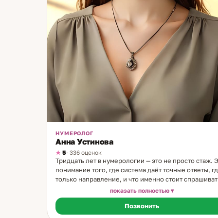
НУМЕРОЛОГ
Анна Устинова
5
· 336 оценок
Тридцать лет в нумерологии — это не просто стаж. 
понимание того, где система даёт точные ответы, гд
только направление, и что именно стоит спрашиват
Я начинала в 14 лет: первыми клиентами были все
показать полностью
родственники. Потом пришли знакомые через
Позвонить
рекомендации. Хотела понять, насколько далеко
заходит эта система. Оказалось — очень далеко.