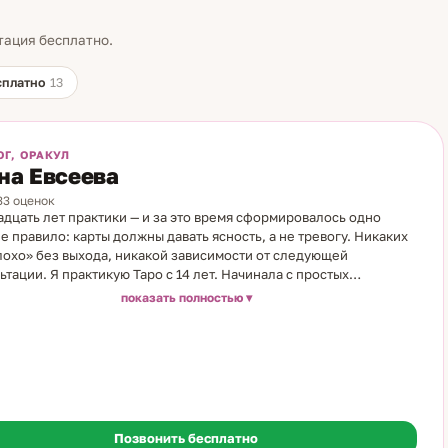
тация бесплатно.
сплатно
13
ОГ, ОРАКУЛ
на Евсеева
133 оценок
дцать лет практики — и за это время сформировалось одно
е правило: карты должны давать ясность, а не тревогу. Никаких
лохо» без выхода, никакой зависимости от следующей
ьтации. Я практикую Таро с 14 лет. Начинала с простых
ных колод, которые показывала тётя, — и сразу убедилась:
показать полностью
ация, которую показывают карты, совпадает с реальностью. Со
ем прошла профессиональное обучение и выстроила
енный рабочий метод. На консультации мы последовательно
аем ситуацию: карты раскрывают скрытые мотивы участников,
ые причины происходящего и точки, где возможны изменения.
 конкретные — без общих фраз и размытых прогнозов. Чаще
обращаются с вопросами об отношениях и чувствах партнёра, о
Позвонить бесплатно
е и смене работы, о выборе между несколькими вариантами, о