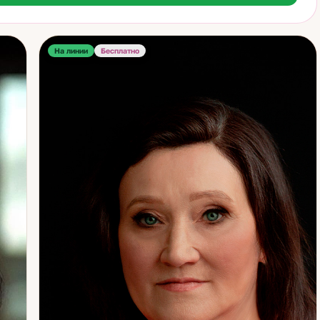
дах и важных финансовых решениях. Работаю без запугивания
принципиально: инструмент ясности не должен становиться
иком давления. Если вы чувствуете, что запутались и хотите
ь картину целиком — помогу разобраться без спешки и
На линии
Бесплатно
ния.