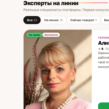
Эксперты на линии
Реальные специалисты платформы. Первая консуль
Все
23
На линии
18
Сейчас говорят
5
Бе
На линии
Бесплатно
ТАРОЛ
Али
5
· 7
Одинна
рабоче
«всё п
консул
играль
информ
времен
собств
разбир
реальн
Ответы
всего 
карьер