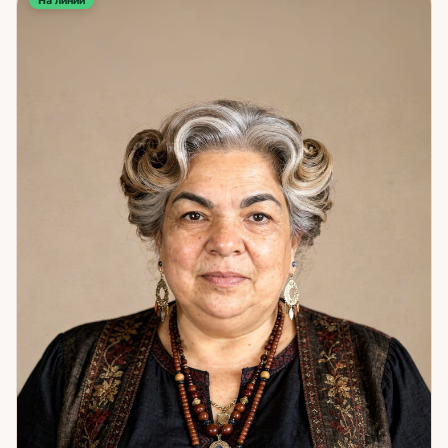
На линии
восстановить внутренний ресурс. Темы: отношения и
скрытые намерения; влияние окружения; карьера, бизнес,
финансы; самооценка и внутреннее состояние. Из
практики: клиентка годами страдала от низкой
самооценки и эмоциональной отгороженности. После
курса работы — обрела гармонию, изменилась внешне,
начала привлекать новые возможности. Стала уверенной
и успешной. Когда человек находит опору внутри себя —
весь мир откликается ему переменами.