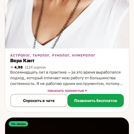
АСТРОЛОГ, ТАРОЛОГ, РУНОЛОГ, НУМЕРОЛОГ
Вера Кант
4,98
· 1124 оценок
Восемнадцать лет в практике — за это время выработался
подход, который отличает мою работу от большинства:
системность. Я не работаю одним инструментом, потому
что жизнь не складывается из одного слоя. В каждой
показать полностью
консультации я использую несколько методов: астрология
Спросить в чате
Позвонить бесплатно
даёт временной контекст — когда, почему именно сейчас,
какой цикл стоит за ситуацией. Таро показывает текущую
динамику — что движется, что застыло. Символический
анализ рун выявляет глубинные паттерны. Числовой
анализ — личные циклы, внешние влияния, совместимость.
На линии
Вместе они дают объёмную картину, которую один