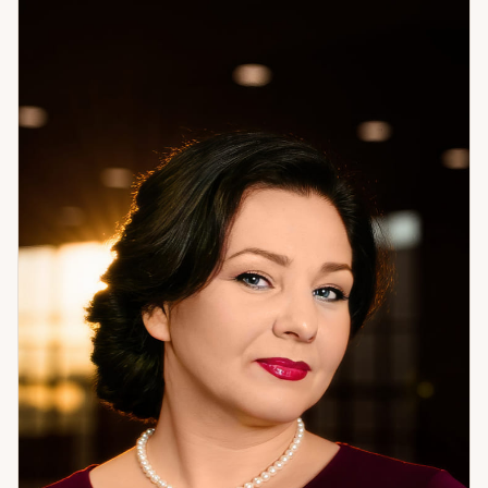
инструмент не покажет. Кроме стандартных методов, я
создаю авторские практики — под конкретную ситуацию,
под конкретного человека. Это не шаблон: это то, что
работает именно для вас. Пример из практики: молодая
пара, отношения под постоянным давлением. Числовой
анализ показал: муж находится под сильным внешним
влиянием — со стороны родительской семьи. Решение
было нестандартным — переезд. Они решились. Ситуация
изменилась кардинально. Я помогаю разобраться в том,
что происходит, и найти путь к результату. Не теорию — а
то, что можно применить. Если вам нужна системная
работа с ситуацией — приходите.