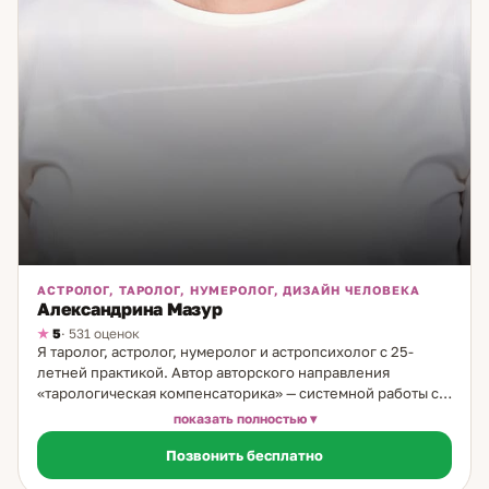
АСТРОЛОГ, ТАРОЛОГ, НУМЕРОЛОГ, ДИЗАЙН ЧЕЛОВЕКА
Александрина Мазур
5
· 531 оценок
Я таролог, астролог, нумеролог и астропсихолог с 25-
летней практикой. Автор авторского направления
«тарологическая компенсаторика» — системной работы с
теневой стороной личности через астрологию. Что такое
показать полностью
тарологическая компенсаторика. Это направление
Позвонить бесплатно
работает с теми паттернами и реакциями человека,
которые обычно остаются в слепой зоне — но именно они