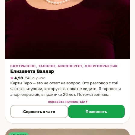
ЭКСТРАСЕНС, ТАРОЛОГ, БИОЭНЕРГЕТ, ЭНЕРГОПРАКТИК
Елизавета Веллар
4,98
· 243 оценок
Карты Таро — это не ответ на вопрос. Это разговор с той
частью ситуации, которую вы пока не видите. Я таролог и
энергопрактик, в практике 26 лет. Потомственная
практика: моя прабабушка была ведуньей —
показать полностью
носительницей знаний, которые передавались в роду. С
Спросить в чате
Позвонить
детства ощущала невидимое: то, что стоит за словами и
поступками людей. Как работаю: использую Таро как
инструмент исследования, дополняю медитативными
практиками и работой с внутренним состоянием клиента.
Это позволяет не только прояснить ситуацию, но и