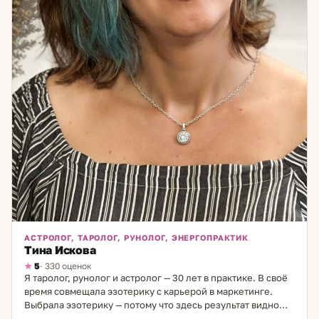
АСТРОЛОГ, ТАРОЛОГ, РУНОЛОГ, ЭНЕРГОПРАКТИК
Тина Искова
5
· 330 оценок
Я таролог, рунолог и астролог — 30 лет в практике. В своё
время совмещала эзотерику с карьерой в маркетинге.
Выбрала эзотерику — потому что здесь результат видно
сразу и он настоящий. На каждый вопрос я работаю