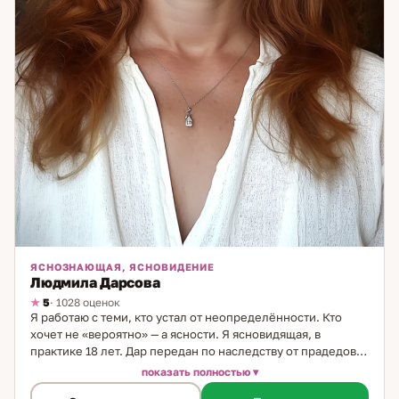
ЯСНОЗНАЮЩАЯ, ЯСНОВИДЕНИЕ
Людмила Дарсова
5
· 1028 оценок
Я работаю с теми, кто устал от неопределённости. Кто
хочет не «вероятно» — а ясности. Я ясновидящая, в
практике 18 лет. Дар передан по наследству от прадедов:
сначала проявлялся спонтанно, потом я научилась
показать полностью
направлять его осознанно — видеть чётко, в динамике, с