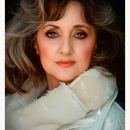
принимает решения, реагирует на трудности. Это не
судьба в смысле «задано навсегда» — это сценарий,
который можно осознать и изменить. Именно здесь чаще
всего находится корень того, что не работает годами. Я
помогаю с гармонией в отношениях и семейными
конфликтами, с рабочими и личными тупиками, с
очищением пространства и защитой. Работаю с
денежными потоками и состоянием внутреннего покоя.
Если вы чувствуете, что ходите по кругу — скорее всего,
мы ещё не добирались до настоящей причины. Давайте
доберёмся.