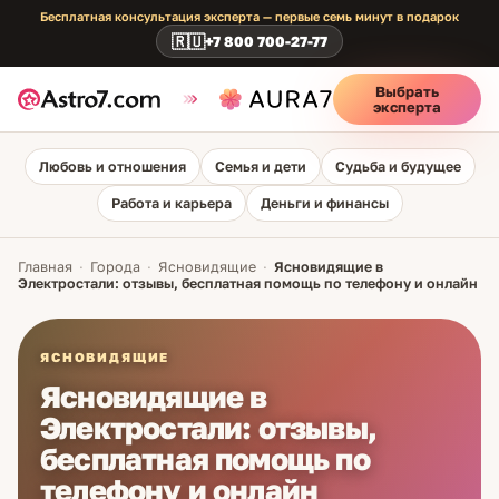
Бесплатная консультация эксперта — первые семь минут в подарок
🇷🇺
+7 800 700-27-77
Выбрать
эксперта
Любовь и отношения
Семья и дети
Судьба и будущее
Работа и карьера
Деньги и финансы
Главная
·
Города
·
Ясновидящие
·
Ясновидящие в
Электростали: отзывы, бесплатная помощь по телефону и онлайн
ЯСНОВИДЯЩИЕ
Ясновидящие в
Электростали: отзывы,
бесплатная помощь по
телефону и онлайн