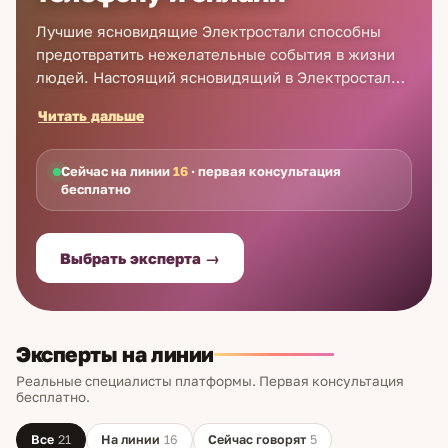
Лучшие ясновидящие Электростали способны
предотвратить нежелательные события в жизни
людей. Настоящий ясновидящий в Электростали
готов каждому оказать помощь в трудную минуту.
Читать дальше
Владея редким даром, он поможет найти верное
решение в любой ситуации. Гадалки и
ясновидящие в Электростали — это опытные
Сейчас на линии
16
· первая консультация
бесплатно
эксперты, которые, увидев Ваше прошлое,
настоящее и будущее, подскажут, как Вы можете
достичь успеха. Вы можете связаться с ними
Выбрать эксперта →
прямо сейчас — просто закажите телефонный
звонок. При регистрации на сайте Astro7 первая
консультация будет для Вас бесплатной.
Эксперты на линии
Реальные специалисты платформы. Первая консультация
бесплатно.
Все
21
На линии
16
Сейчас говорят
5