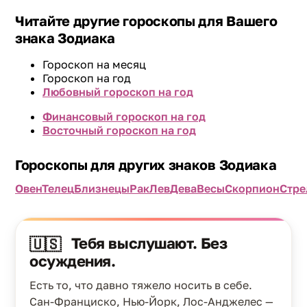
Читайте другие гороскопы для Вашего
знака Зодиака
Гороскоп на месяц
Гороскоп на год
Любовный гороскоп на год
Финансовый гороскоп на год
Восточный гороскоп на год
Гороскопы для других знаков Зодиака
Овен
Телец
Близнецы
Рак
Лев
Дева
Весы
Скорпион
Стре
Тебя выслушают. Без
🇺🇸
осуждения.
Есть то, что давно тяжело носить в себе.
Сан-Франциско, Нью-Йорк, Лос-Анджелес —