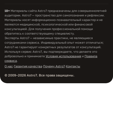
18+
Материалы сайта Astro7 предназначены для совершеннолетней
аудитории. Astro7 — пространство для самопознания и рефлексии.
Материалы носят информационно-познавательный характер и не
являются медицинской, психологической или финансовой
консультацией. Для получения профессиональной помощи
обратитесь к соответствующему специалисту.
Эксперты Astro7 — независимые практики, не являющиеся
сотрудниками сервиса. Индивидуальный опыт может отличаться;
Astro7 не гарантирует конкретных результатов от консультаций.
Используя сервис Astro7, вы подтверждаете, что делаете это
добровольно и принимаете
Условия использования
и
Правила
сервиса
.
О нас
·
Гарантия качества
·
Почему Astro7
·
Контакты
© 2009–2026 Astro7. Все права защищены.