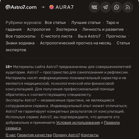
Рубрики журнала:
Все статьи
Лучшие статьи
Таро и
гадания
Астрология
Эзотерика
Личность и развитие
Все гороскопы
С чистого листа
Вы и Astro7
Прогнозы
Знаки зодиака
Астрологический прогноз на месяц
Статьи
экспертов
18+
Материалы сайта Astro7 предназначены для совершеннолетней
аудитории. Astro7 — пространство для самопознания и рефлексии.
Материалы носят информационно-познавательный характер и не
являются медицинской, психологической или финансовой
консультацией. Для получения профессиональной помощи
обратитесь к соответствующему специалисту.
Эксперты Astro7 — независимые практики, не являющиеся
сотрудниками сервиса. Индивидуальный опыт может отличаться;
Astro7 не гарантирует конкретных результатов от консультаций.
Используя сервис Astro7, вы подтверждаете, что делаете это
добровольно и принимаете
Условия использования
и
Правила
сервиса
.
О нас
·
Гарантия качества
·
Почему Astro7
·
Контакты