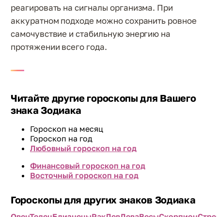
реагировать на сигналы организма. При
аккуратном подходе можно сохранить ровное
самочувствие и стабильную энергию на
протяжении всего года.
Читайте другие гороскопы для Вашего
знака Зодиака
Гороскоп на месяц
Гороскоп на год
Любовный гороскоп на год
Финансовый гороскоп на год
Восточный гороскоп на год
Гороскопы для других знаков Зодиака
Овен
Телец
Близнецы
Рак
Лев
Дева
Весы
Скорпион
Стре