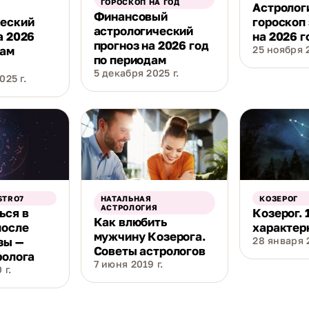
ГОРОСКОП НА ГОД
Астролог
Финансовый
ческий
гороскоп
астрологический
а 2026
на 2026 г
прогноз на 2026 год
кам
25 ноября 2
по периодам
5 декабря 2025 г.
025 г.
STRO7
НАТАЛЬНАЯ
КОЗЕРОГ
АСТРОЛОГИЯ
ься в
Козерог. 
Как влюбить
после
характер
мужчину Козерога.
зы —
28 января 2
Советы астрологов
ролога
7 июня 2019 г.
 г.