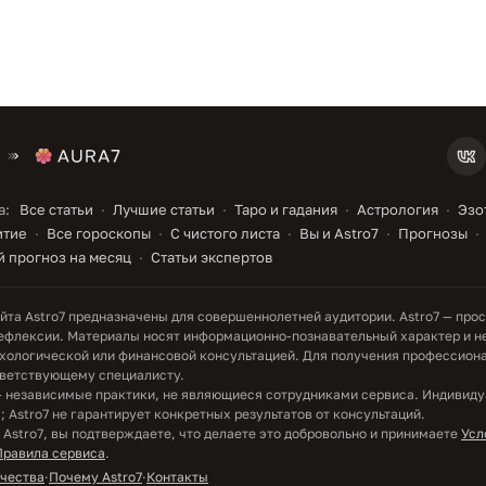
а:
Все статьи
Лучшие статьи
Таро и гадания
Астрология
Эзо
итие
Все гороскопы
С чистого листа
Вы и Astro7
Прогнозы
 прогноз на месяц
Статьи экспертов
та Astro7 предназначены для совершеннолетней аудитории. Astro7 — прос
ефлексии. Материалы носят информационно-познавательный характер и н
хологической или финансовой консультацией. Для получения профессион
тветствующему специалисту.
— независимые практики, не являющиеся сотрудниками сервиса. Индивид
 Astro7 не гарантирует конкретных результатов от консультаций.
 Astro7, вы подтверждаете, что делаете это добровольно и принимаете
Усл
Правила сервиса
.
ачества
·
Почему Astro7
·
Контакты