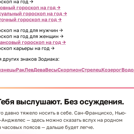
оскоп на год →
овный гороскоп на год →
суальный гороскоп на год →
точный гороскоп на год →
оскоп на год для мужчин →
оскоп на год для женщин →
ансовый гороскоп на год →
оскоп карьеры на год →
 других знаков Зодиака:
изнецы
Рак
Лев
Дева
Весы
Скорпион
Стрелец
Козерог
Водо
Тебя выслушают. Без осуждения.
что давно тяжело носить в себе. Сан-Франциско, Нью-
-Анджелес — здесь можно сказать вслух на родном
з часовых поясов — дальше будет легче.