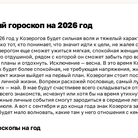
й гороскоп на 2026 год
26 год у Козерогов будет сильная воля и тяжелый харак
ко тот, кто понимает, что значит идти к цели, не жалея 
ерогом еще сможет ужиться мягкая, спокойная женщин
го отдушиной, рядом с которой он сможет забыть про в
 планы и отдохнуть. Исключение — весна. В это время К
х будет более спокойная, не требующая напряжения, жи
кт жизни выйдет на первый план. Козерогам стоит пос
и личной жизни. Вопреки расхожей пословице, самый л
их — май. В мае будут счастливее всего складываться о
всего знакомств, исчезнут или хотя бы на время утихн
жные личные события смогут зародиться в середине ле
июля. А вот с сентября и до конца года знак Козерога з
будет мало волновать, какие там у него отношения с ке
оскопы на год