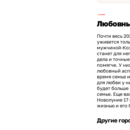
Любовны
Почти весь 20
уживется толь
мужчиной-Коз
станет для не
дела и точные
помягче. У ни
любовный аспе
время семье 
для любви у н
будет больше 
семье. Еще ва
Новолуние 17 
жизнью и его 
Другие гор