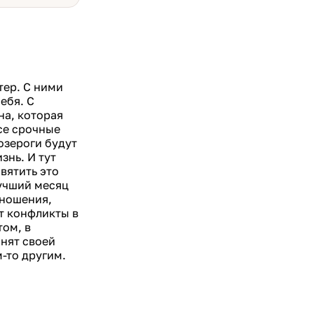
тер. С ними
себя. С
а, которая
се срочные
озероги будут
знь. И тут
вятить это
учший месяц
тношения,
ут конфликты в
том, в
анят своей
м-то другим.