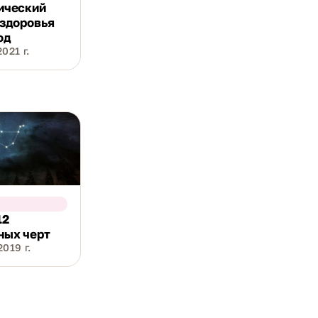
ический
 здоровья
од
021 г.
12
ных черт
019 г.