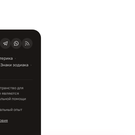
терика
Знаки зодиака
транство для
е являются
альной помощи
уальный опыт
овия