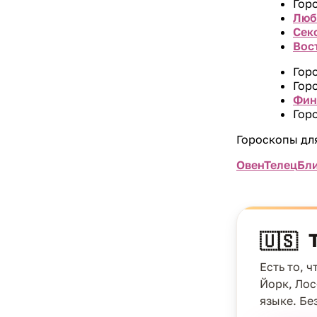
Гор
Люб
Сек
Вос
Гор
Гор
Фин
Гор
Гороскопы для
Овен
Телец
Бл
🇺🇸
Есть то, 
Йорк, Лос
языке. Бе