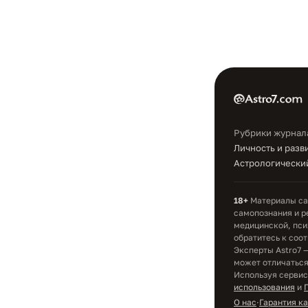
Рубрики журнал
Личность и разв
Астрологический
18+
Материалы сай
самопознания и р
медицинской, пси
обратитесь к соо
Эксперты Astro7 
может отличаться;
Используя сервис
использования
и
О нас
·
Гарантия к