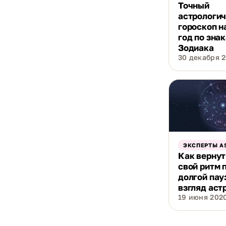
Точный
астрологи
гороскоп н
год по зна
Зодиака
30 декабря 2
ЭКСПЕРТЫ A
Как вернут
свой ритм 
долгой пау
взгляд аст
19 июня 2020