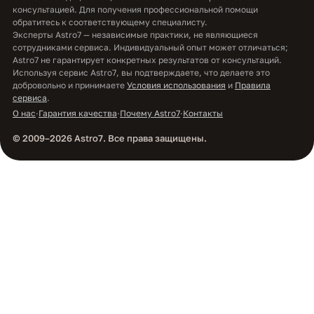
консультацией. Для получения профессиональной помощи
обратитесь к соответствующему специалисту.
Эксперты Astro7 — независимые практики, не являющиеся
сотрудниками сервиса. Индивидуальный опыт может отличаться;
Astro7 не гарантирует конкретных результатов от консультаций.
Используя сервис Astro7, вы подтверждаете, что делаете это
добровольно и принимаете
Условия использования
и
Правила
сервиса
.
О нас
·
Гарантия качества
·
Почему Astro7
·
Контакты
© 2009–2026 Astro7. Все права защищены.