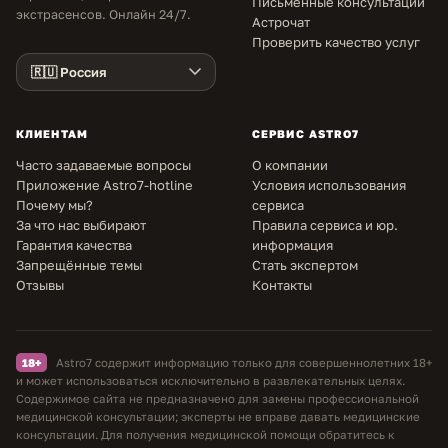
Письменные консультации
экстрасенсов. Онлайн 24/7.
Астрочат
Проверить качество услуг
КЛИЕНТАМ
СЕРВИС ASTRO7
Часто задаваемые вопросы
О компании
Приложение Astro7-hotline
Условия использования
Почему мы?
сервиса
За что нас выбирают
Правила сервиса и юр.
Гарантия качества
информация
Запрещённые темы
Стать экспертом
Отзывы
Контакты
18+
Astro7 содержит информацию только для совершеннолетних 18+
и может использоваться исключительно в развлекательных целях.
Содержимое сайта не предназначено для замены профессиональной
медицинской консультации; эксперты не вправе давать медицинские
консультации. Для получения медицинской помощи обратитесь к