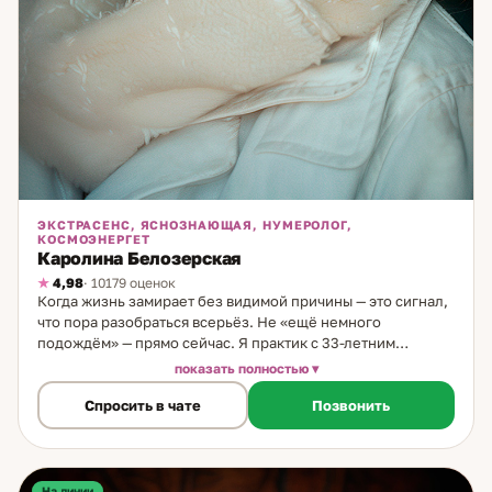
ЭКСТРАСЕНС, ЯСНОЗНАЮЩАЯ, НУМЕРОЛОГ,
КОСМОЭНЕРГЕТ
Каролина Белозерская
4,98
· 10179 оценок
Когда жизнь замирает без видимой причины — это сигнал,
что пора разобраться всерьёз. Не «ещё немного
подождём» — прямо сейчас. Я практик с 33-летним
стажем. Специализируюсь на считывании состояний,
показать полностью
нумерологии, ясновидении и биоэнергетике. Работаю в
Спросить в чате
Позвонить
комплексном формате — объединяю несколько методов
для точного ответа. Что делаю на консультации: через
глубокий расклад из 6 позиций определяю миссию
человека в этой жизни и способы её реализации.
Считываю мысли и истинные намерения партнёра — не то,
На линии