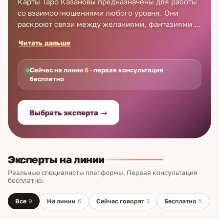
Карты Таро Казановы предназначены для работы
со взаимоотношениями любого уровня. Они
раскроют связи между желаниями, фантазиями и
реальными чувствами партнёров, ответят на
Читать дальше
любые вопросы, связанные с отношениям людей.
И, конечно же, помогут разобраться в вопросах
верности Вашего партнёра. Наши тарологи
Сейчас на линии
6
· первая консультация
бесплатно
помогут Вам обрести гармонию в личной жизни с
помощью гадания на Таро Казановы. ↓
Выбрать эксперта →
Эксперты на линии
Реальные специалисты платформы. Первая консультация
бесплатно.
Все
9
На линии
6
Сейчас говорят
3
Бесплатно
5