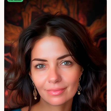
что он говорит, а то, что реально происходит внутри.
Просматриваю совместимость. Нахожу причины
одиночества, измен, охлаждения. Темы: отношения;
миссия и предназначение; финансы и карьера; причины
одиночества. Мои клиенты уходят с ощущением
уверенности: знают, где искать опору, что делать и куда
двигаться. Если жизнь остановилась — это сигнал. Пора
разобраться.