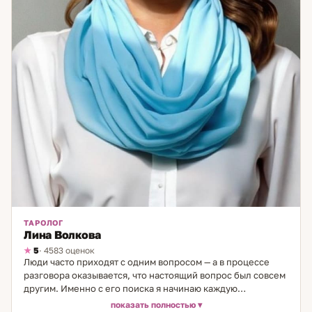
ТАРОЛОГ
Лина Волкова
5
· 4583 оценок
Люди часто приходят с одним вопросом — а в процессе
разговора оказывается, что настоящий вопрос был совсем
другим. Именно с его поиска я начинаю каждую
консультацию. Я таролог-аналитик, в практике 17 лет. Путь
показать полностью