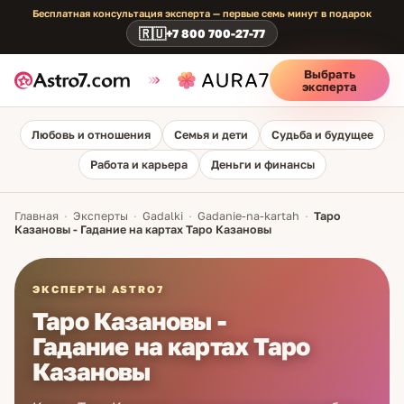
Бесплатная консультация эксперта — первые семь минут в подарок
🇷🇺
+7 800 700-27-77
Выбрать
эксперта
Любовь и отношения
Семья и дети
Судьба и будущее
Работа и карьера
Деньги и финансы
Главная
·
Эксперты
·
Gadalki
·
Gadanie-na-kartah
·
Таро
Казановы - Гадание на картах Таро Казановы
ЭКСПЕРТЫ ASTRO7
Таро Казановы -
Гадание на картах Таро
Казановы