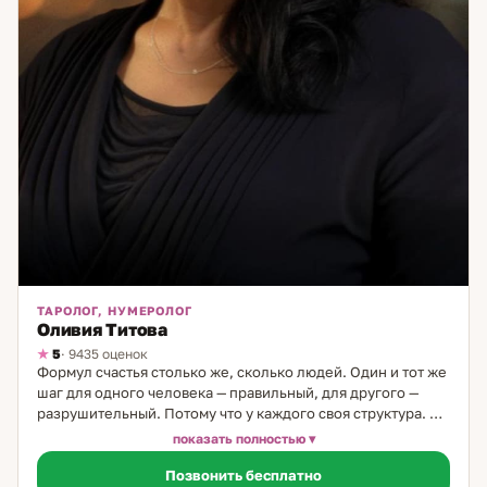
ТАРОЛОГ, НУМЕРОЛОГ
Оливия Титова
5
· 9435 оценок
Формул счастья столько же, сколько людей. Один и тот же
шаг для одного человека — правильный, для другого —
разрушительный. Потому что у каждого своя структура. И
когда её видишь — многое становится понятным. Я таролог
показать полностью
и нумеролог с 19-летним опытом. Моя семья — врачи,
Позвонить бесплатно
большая медицинская династия. Но по женской линии всё