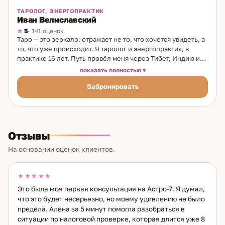
ТАРОЛОГ, ЭНЕРГОПРАКТИК
Иван Велиславский
5
· 141 оценок
Таро — это зеркало: отражает не то, что хочется увидеть, а
то, что уже происходит. Я таролог и энергопрактик, в
практике 16 лет. Путь провёл меня через Тибет, Индию и
другие места, где древние традиции работы с сознанием
показать полностью
ещё живы. Первую колоду Таро получил от Учителя —
Забронировать
носителя французской школы. Как работаю: считываю
через Таро — раскрываю внутренние блоки, показываю
истинные причины происходящего и возможные пути.
Дополнительно — работа с восстановлением внутреннего
баланса: снятие накопленных искажений, усиление
Отзывы
намерения и интуиции. Без привязки к месту, клиенты в
восьми странах. Специализация: повторяющиеся
На основании оценок клиентов.
сценарии в отношениях и жизни; истинные причины
застоя; отношения и чувства партнёра; карьера и финансы.
Когда человек видит свой повторяющийся сценарий и
★★★★★
осознаёт его — он выходит на новый уровень. Это и есть
Это была моя первая консультация на Астро-7. Я думал,
настоящий результат.
что это будет несерьезно, но моему удивлению не было
предела. Алена за 5 минут помогла разобраться в
ситуации по налоговой проверке, которая длится уже 8