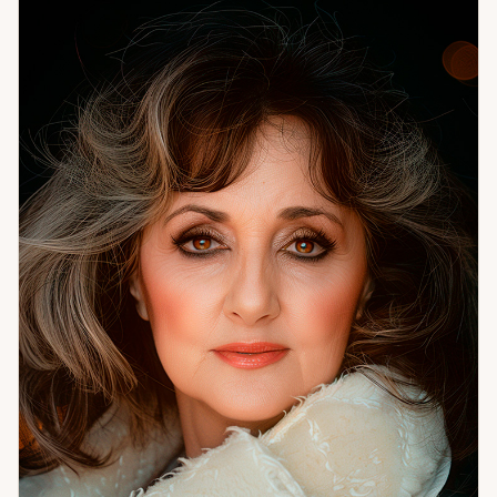
боятся ошибиться; когда в отношениях или в деньгах
повторяется один сценарий снова и снова; когда
накопилась усталость и апатия без видимой причины;
когда «что-то не так» — но непонятно, где именно
корень. Уже в процессе разговора часто уходит
напряжение. Потому что то, что казалось запутанным,
оказывается понятным — нужно только посмотреть на
это вместе.