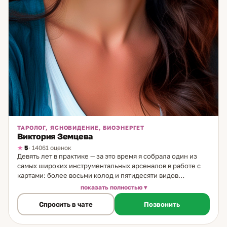
ТАРОЛОГ, ЯСНОВИДЕНИЕ, БИОЭНЕРГЕТ
Виктория Земцева
5
· 14061 оценок
Девять лет в практике — за это время я собрала один из
самых широких инструментальных арсеналов в работе с
картами: более восьми колод и пятидесяти видов
разборов. Не для объёма — для точности. Разные запросы
показать полностью
требуют разного подхода. Моя работа с картами — не
Спросить в чате
Позвонить
механическая. Я их чувствую: каждая карта даёт мне
образ, ощущение, иногда прямой ответ. Это не
интерпретация значений — это живой диалог с картой.