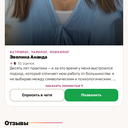
АСТРОЛОГ, ТАРОЛОГ, ПСИХОЛОГ
Эвелина Ананда
5
· 51 оценок
Десять лет практики — и за это время у меня выстроился
подход, который отличает мою работу от большинства: я
не выбираю между символическим и психологическим. Я
соединяю оба. Путь начался с природной
показать полностью
чувствительности — с детства я ощущала то, что другие не
Спросить в чате
Позвонить
замечали: ложь, скрытые намерения, эмоциональные
состояния людей. Семь лет назад начала работать с этим
осознанно. Три года назад к практике присоединилось
Таро — как система, которая даёт структуру тому, что
раньше было только ощущением. Сегодня в моей работе
Отзывы
несколько уровней. Таро — аналитический инструмент:
позволяет увидеть ситуацию в объёме, найти её скрытые