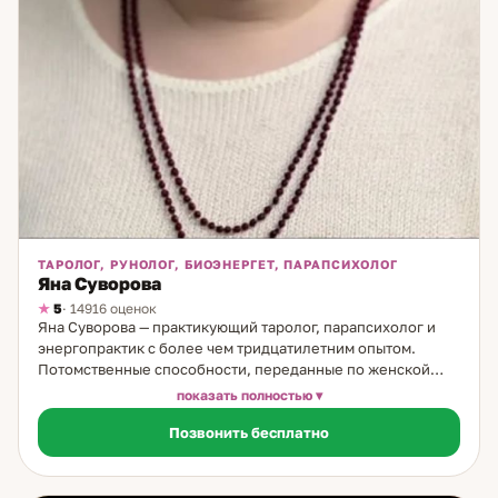
ТАРОЛОГ, РУНОЛОГ, БИОЭНЕРГЕТ, ПАРАПСИХОЛОГ
Яна Суворова
5
· 14916 оценок
Яна Суворова — практикующий таролог, парапсихолог и
энергопрактик с более чем тридцатилетним опытом.
Потомственные способности, переданные по женской
линии, позволили ей с юности развить тонкое восприятие
показать полностью
энергий и глубоко понимать внутренние процессы
Позвонить бесплатно
человека. Уже с 14 лет Яна работала с картами Таро, умела
точно видеть причинно-следственные связи и помогала
людям находить выход из самых сложных ситуаций.
Получив серьёзную подготовку по экстрасенсорике, в том