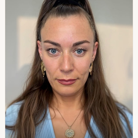
которую не даёт ни один из них по отдельности. Мы
разбираем вопрос на нескольких уровнях: что происходит
сейчас, почему именно сейчас, и какое решение
оптимально в этот конкретный период вашей жизни.
Особенно хорошо я работаю с выбором профессии и
направления, с пониманием жизненных циклов, со
сложными поворотными моментами в отношениях.
Астропсихологический подход позволяет увидеть не
только событие, но и внутреннюю динамику — то, что
создаёт ситуацию снова и снова. Если вам важна не просто
«правда», а понимание — что именно происходит и что с
этим делать — приходите на консультацию.