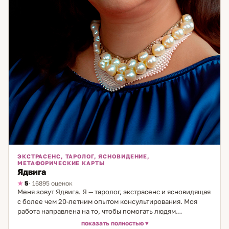
ЭКСТРАСЕНС, ТАРОЛОГ, ЯСНОВИДЕНИЕ,
МЕТАФОРИЧЕСКИЕ КАРТЫ
Ядвига
5
· 16895 оценок
Меня зовут Ядвига. Я — таролог, экстрасенс и ясновидящая
с более чем 20-летним опытом консультирования. Моя
работа направлена на то, чтобы помогать людям
разобраться в сложных жизненных ситуациях, особенно
показать полностью