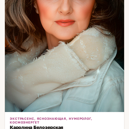
Если вы чувствуете, что ходите по кругу — скорее всего,
мы ещё не добирались до настоящей причины. Давайте
доберёмся.
ЭКСТРАСЕНС, ЯСНОЗНАЮЩАЯ, НУМЕРОЛОГ,
КОСМОЭНЕРГЕТ
Каролина Белозерская