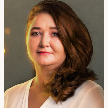
имя человека, особенности ситуации, детали, которые
невозможно угадать. Это не трюк — это то, как работает
прямое считывание. Чаще всего обращаются с вопросами
об отношениях и чувствах партнёра, о ситуациях,
требующих ясности, о следующих шагах. Если нужна
точность, а не общие слова — приходите.