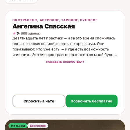
На линии
Бесплатно
ЭКСТРАСЕНС, АСТРОЛОГ, ТАРОЛОГ, РУНОЛОГ
Ангелина Спасская
5
· 988 оценок
Девятнадцать лет практики — и за это время сложилась
одна ключевая позиция: карты не про фатум. Они
показывают, что уже есть, — и где есть возможность
изменить. Это смещает разговор от «что со мной будет»
к «что я могу сделать». Я таролог и рунолог. Пришла в
показать полностью
профессию через случайную находку — книгу в
библиотеке летнего лагеря с запиской внутри: «Это не
просто так». За 19 лет освоила карты Таро, руны,
астрологию, нумерологию и работу с личным
состоянием. Постоянно учусь — и верю, что практик,
который не развивается, не практик. На консультации
разбираем ситуацию конкретно: что происходит, какие
Спросить в чате
Позвонить бесплатно
шаги реально приведут к результату, где источник того,
что мешает. Работаю с отношениями и семейными
конфликтами, с карьерой и финансами, с
предназначением и влиянием внешних факторов.
На линии
Перемены пугают — но именно в этот момент важна
Бесплатно