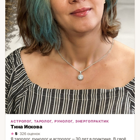
АСТРОЛОГ, ТАРОЛОГ, РУНОЛОГ, ЭНЕРГОПРАКТИК
Тина Искова
5
· 326 оценок
Я таролог, рунолог и астролог — 30 лет в практике. В своё