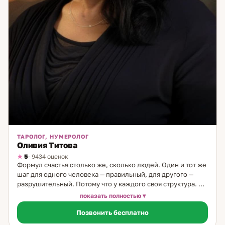
ТАРОЛОГ, НУМЕРОЛОГ
Оливия Титова
5
· 9434 оценок
Формул счастья столько же, сколько людей. Один и тот же
шаг для одного человека — правильный, для другого —
разрушительный. Потому что у каждого своя структура. И
когда её видишь — многое становится понятным. Я таролог
показать полностью
и нумеролог с 19-летним опытом. Моя семья — врачи,
Позвонить бесплатно
большая медицинская династия. Но по женской линии всё
иначе: бабушки и прабабушки были народными