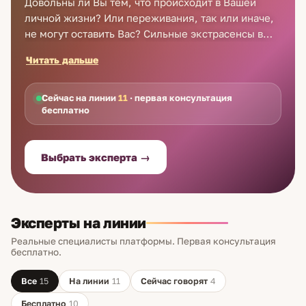
Довольны ли Вы тем, что происходит в Вашей
личной жизни? Или переживания, так или иначе,
не могут оставить Вас? Сильные экстрасенсы в
Канаде знают, как помочь Вам. Просто позвоните
Читать дальше
по номерам, указанным на нашем сайте -
настоящие экстрасенсы в Канаде ответят на
любой Ваш вопрос в режиме онлайн! Запишитесь
Сейчас на линии
11
· первая консультация
бесплатно
на приём экстрасенса в Канаде сейчас и станьте
счастливее уже завтра!
Выбрать эксперта →
Эксперты на линии
Реальные специалисты платформы. Первая консультация
бесплатно.
Все
15
На линии
11
Сейчас говорят
4
Бесплатно
10