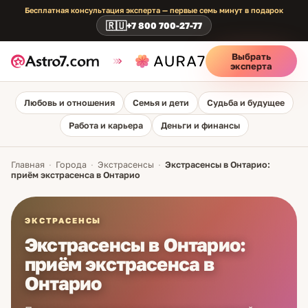
Бесплатная консультация эксперта — первые семь минут в подарок
🇷🇺
+7 800 700-27-77
Выбрать
эксперта
Любовь и отношения
Семья и дети
Судьба и будущее
Работа и карьера
Деньги и финансы
Главная
·
Города
·
Экстрасенсы
·
Экстрасенсы в Онтарио:
приём экстрасенса в Онтарио
ЭКСТРАСЕНСЫ
Экстрасенсы в Онтарио:
приём экстрасенса в
Онтарио