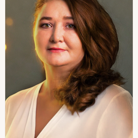
энергетическая диагностика в одном. Я изучаю события
прошлого, настоящего и возможные сценарии будущего,
чтобы предложить вам стратегически точное решение. За
годы практики я помогла сотням людей разобраться в
чувствах, восстановить внутреннее равновесие и найти
путь к гармонии. Если вы ищете профессионала, который
работает точно, глубоко и честно — я готова помочь вам
увидеть реальность такой, какая она есть, и направить к
правильным шагам. Приглашаю на консультацию — для тех,
кто готов действовать с уверенностью и ясностью.