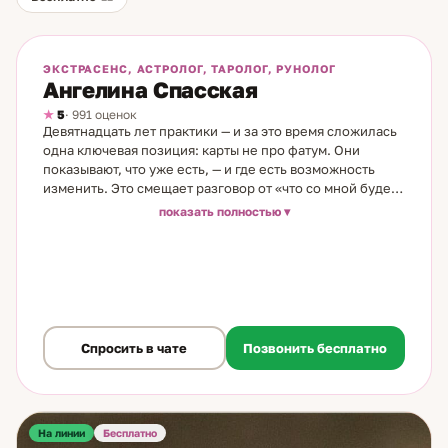
На линии
Бесплатно
ЭКСТРАСЕНС, АСТРОЛОГ, ТАРОЛОГ, РУНОЛОГ
Ангелина Спасская
5
· 991 оценок
Девятнадцать лет практики — и за это время сложилась
одна ключевая позиция: карты не про фатум. Они
показывают, что уже есть, — и где есть возможность
изменить. Это смещает разговор от «что со мной будет»
к «что я могу сделать». Я таролог и рунолог. Пришла в
показать полностью
профессию через случайную находку — книгу в
библиотеке летнего лагеря с запиской внутри: «Это не
просто так». За 19 лет освоила карты Таро, руны,
астрологию, нумерологию и работу с личным
состоянием. Постоянно учусь — и верю, что практик,
который не развивается, не практик. На консультации
разбираем ситуацию конкретно: что происходит, какие
Спросить в чате
Позвонить бесплатно
шаги реально приведут к результату, где источник того,
что мешает. Работаю с отношениями и семейными
конфликтами, с карьерой и финансами, с
предназначением и влиянием внешних факторов.
На линии
Перемены пугают — но именно в этот момент важна
Бесплатно