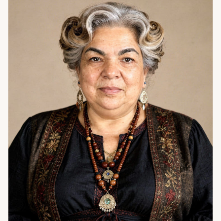
арсенале. Через дату рождения я вижу поведенческие
паттерны: то, как человек неосознанно строит отношения,
принимает решения, реагирует на трудности. Это не
судьба в смысле «задано навсегда» — это сценарий,
который можно осознать и изменить. Именно здесь чаще
всего находится корень того, что не работает годами. Я
помогаю с гармонией в отношениях и семейными
конфликтами, с рабочими и личными тупиками, с
очищением пространства и защитой. Работаю с
денежными потоками и состоянием внутреннего покоя.
Если вы чувствуете, что ходите по кругу — скорее всего,
мы ещё не добирались до настоящей причины. Давайте
доберёмся.