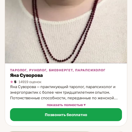
ТАРОЛОГ, РУНОЛОГ, БИОЭНЕРГЕТ, ПАРАПСИХОЛОГ
Яна Суворова
5
· 14919 оценок
Яна Суворова — практикующий таролог, парапсихолог и
энергопрактик с более чем тридцатилетним опытом.
Потомственные способности, переданные по женской
линии, позволили ей с юности развить тонкое восприятие
показать полностью
энергий и глубоко понимать внутренние процессы
Позвонить бесплатно
человека. Уже с 14 лет Яна работала с картами Таро, умела
точно видеть причинно-следственные связи и помогала
людям находить выход из самых сложных ситуаций.
Получив серьёзную подготовку по экстрасенсорике, в том