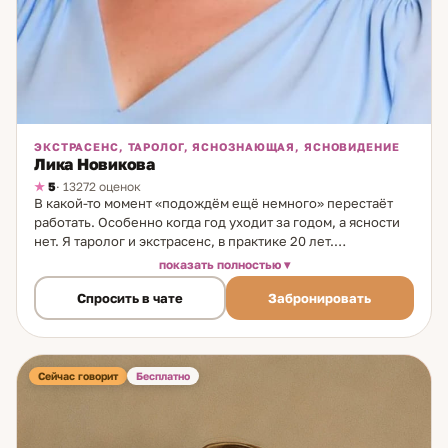
ЭКСТРАСЕНС, ТАРОЛОГ, ЯСНОЗНАЮЩАЯ, ЯСНОВИДЕНИЕ
Лика Новикова
5
· 13272 оценок
В какой-то момент «подождём ещё немного» перестаёт
работать. Особенно когда год уходит за годом, а ясности
нет. Я таролог и экстрасенс, в практике 20 лет.
Способности начали развиваться с детства под
показать полностью
руководством бабушки. Со временем Таро и
Спросить в чате
Забронировать
экстрасенсорное считывание стали основным форматом —
как наиболее полный и точный инструмент. Два канала
одновременно: расклад Таро и прямое считывание
ситуации. Это даёт более полную картину: не только что
происходит внешне, но и внутренние состояния людей,
Сейчас говорит
Бесплатно
причины происходящего — и то, как сам клиент влияет на
развитие событий. Темы: отношения и подозрения;
охлаждение в семье; финансы; любые ситуации, где нужна