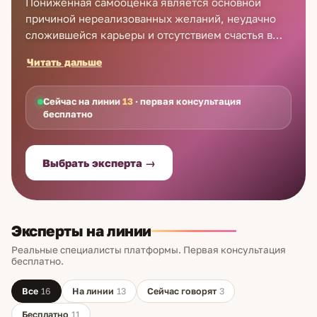
Пониженная самооценка является основной
причиной нереализованных желаний, неудачно
сложившейся карьеры и отсутствием счастья в
любви. Как её повысить? Достаточно попасть на
Читать дальше
приём экстрасенса в Онтарио. Настоящие
экстрасенсы в Онтарио научат Вас адекватно
оценивать себя и свои способности, помогут
Сейчас на линии
13
· первая консультация
бесплатно
начать успешную и счастливую жизнь. На Astro7
сильные экстрасенсы в Онтарио консультируют
клиентов по телефону. Принимают звонки
Выбрать эксперта →
круглосуточно, без перерывов и выходных.
Звоните нам сегодня, чтобы уже завтра стать
капельку счастливее.
Эксперты на линии
Реальные специалисты платформы. Первая консультация
бесплатно.
Все
16
На линии
13
Сейчас говорят
3
Бесплатно
11