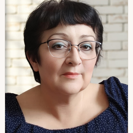
оптимально в этот конкретный период вашей жизни.
Особенно хорошо я работаю с выбором профессии и
направления, с пониманием жизненных циклов, со
сложными поворотными моментами в отношениях.
Астропсихологический подход позволяет увидеть не
только событие, но и внутреннюю динамику — то, что
создаёт ситуацию снова и снова. Если вам важна не просто
«правда», а понимание — что именно происходит и что с
этим делать — приходите на консультацию.