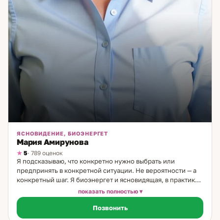
ЯСНОВИДЕНИЕ, БИОЭНЕРГЕТ
Мария Амирунова
5
· 789 оценок
Я подсказываю, что конкретно нужно выбрать или
предпринять в конкретной ситуации. Не вероятности — а
конкретный шаг. Я биоэнергет и ясновидящая, в практике
30 лет. С 18 лет начала замечать: внутренний голос
показать полностью
подсказывает — что произойдёт, с кем предстоит встреча,
Позвонить
имя человека, который появится. Сначала пугало. Потом
события стали подтверждаться — и я приняла это как