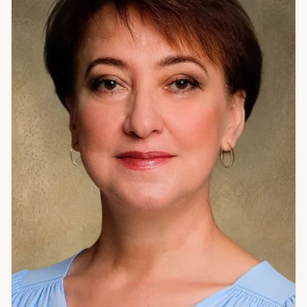
задача — помочь ему дойти до этого ответа самому, а не
подменить его мнением. Своих клиентов я учу быть
честными с собой — не жестоко, а с уважением. Любить
себя — не как культ, а как основу. Жить здесь и сейчас —
потому что только из этой точки возможны настоящие
изменения. И не делать культа из партнёра или ребёнка —
сохранять себя как личность, не растворяясь в другом
человеке. Я не пугаю и не обещаю невозможного. Я рядом
как проводник — не как тот, кто заменяет вашу волю своей.