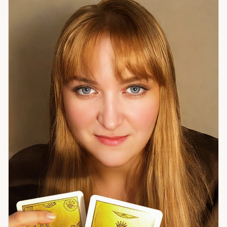
ясность. Из практики: клиентка подозревала мужа в
измене. Расклад показал — муж верен, охлаждение
вызвано её уходом в работу. Осознав свою роль, женщина
изменила поведение. Семья сохранилась. Настоящее —
это то, что формирует будущее. Понять свою роль в нём —
значит получить реальный рычаг влияния.