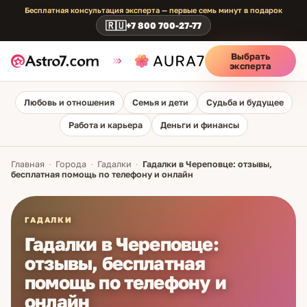
Бесплатная консультация эксперта — первые семь минут в подарок
🇷🇺
+7 800 700-27-77
Выбрать
эксперта
Любовь и отношения
Семья и дети
Судьба и будущее
Работа и карьера
Деньги и финансы
Главная
·
Города
·
Гадалки
·
Гадалки в Череповце: отзывы,
бесплатная помощь по телефону и онлайн
ГАДАЛКИ
Гадалки в Череповце:
отзывы, бесплатная
помощь по телефону и
онлайн