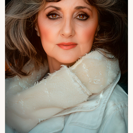
помогаю с гармонией в отношениях и семейными
конфликтами, с рабочими и личными тупиками, с
очищением пространства и защитой. Работаю с
денежными потоками и состоянием внутреннего покоя.
Если вы чувствуете, что ходите по кругу — скорее всего,
мы ещё не добирались до настоящей причины. Давайте
доберёмся.