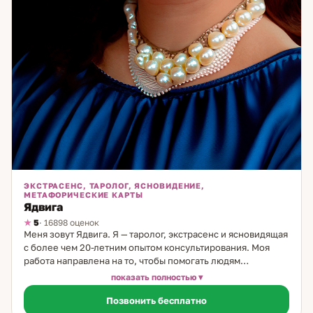
ЭКСТРАСЕНС, ТАРОЛОГ, ЯСНОВИДЕНИЕ,
МЕТАФОРИЧЕСКИЕ КАРТЫ
Ядвига
5
· 16898 оценок
Меня зовут Ядвига. Я — таролог, экстрасенс и ясновидящая
с более чем 20-летним опытом консультирования. Моя
работа направлена на то, чтобы помогать людям
разобраться в сложных жизненных ситуациях, особенно
показать полностью
тех, что касаются личных отношений и выбора пути. В
Позвонить бесплатно
своей практике я использую классические карты Таро,