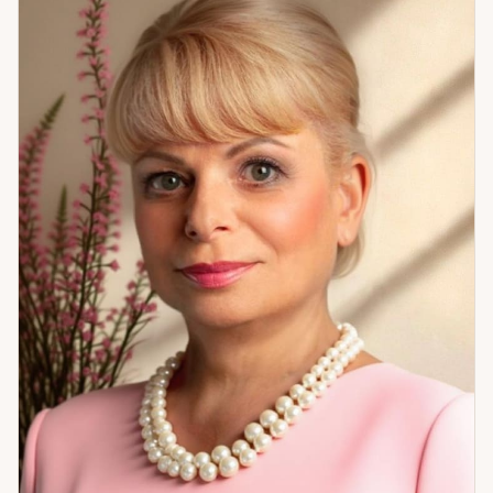
задача — помочь ему дойти до этого ответа самому, а не
подменить его мнением. Своих клиентов я учу быть
честными с собой — не жестоко, а с уважением. Любить
себя — не как культ, а как основу. Жить здесь и сейчас —
потому что только из этой точки возможны настоящие
изменения. И не делать культа из партнёра или ребёнка —
сохранять себя как личность, не растворяясь в другом
человеке. Я не пугаю и не обещаю невозможного. Я рядом
как проводник — не как тот, кто заменяет вашу волю своей.