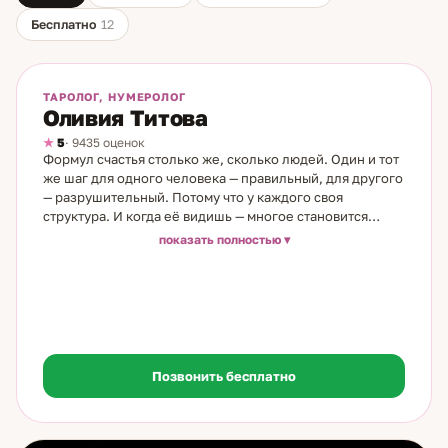
Бесплатно
12
На линии
Бесплатно
ТАРОЛОГ, НУМЕРОЛОГ
Оливия Титова
5
· 9435 оценок
Формул счастья столько же, сколько людей. Один и тот
же шаг для одного человека — правильный, для другого
— разрушительный. Потому что у каждого своя
структура. И когда её видишь — многое становится
понятным. Я таролог и нумеролог с 19-летним опытом.
показать полностью
Моя семья — врачи, большая медицинская династия. Но
по женской линии всё иначе: бабушки и прабабушки
были народными целительницами. Моя бабушка видела
людей насквозь — и рассмотрела во мне силу. Дар
проявился без внутреннего противоречия. Медитация
помогла соединить всё в одно целое. В работе
объединяю нумерологию и карты. Нумерология даёт
Позвонить бесплатно
структуру: характер, сильные и слабые стороны,
скрытые ресурсы, то, что работает именно для вас, — и
то, что идёт против природы. Карты добавляют
динамику: что происходит сейчас, куда движется