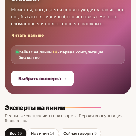
Моменты, когда земля словно уходит у нас из-под
ног, бывают в жизни любого человека. Не быть
сломленным и поверженным в сложных
ситуациях удается не многим. Именно такая
Читать дальше
ситуация сейчас происходит в Вашей жизни?
Услуги гадалки в Череповце – это именно то, в
чем вы нуждаетесь. По телефону хорошие
Сейчас на линии
14
· первая консультация
бесплатно
гадалки в Череповце, используя карты Таро,
расскажут о Вашем будущем и о том, что
скрывает прошлое. Это поможет Вам принять
Выбрать эксперта →
решение. Помимо телефонной консультации,
гадалка в Череповце готова предсказать Вам
будущее и онлайн.
Эксперты на линии
Реальные специалисты платформы. Первая консультация
бесплатно.
Все
19
На линии
14
Сейчас говорят
5