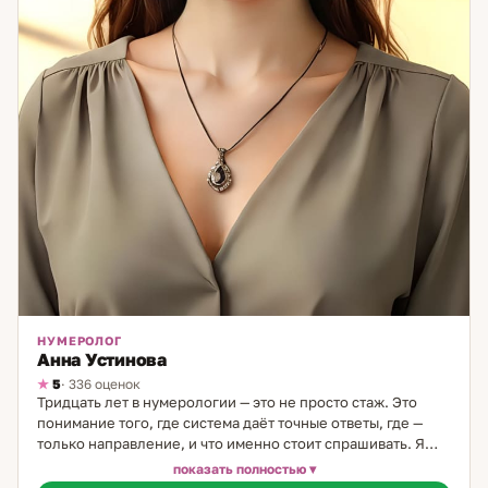
НУМЕРОЛОГ
Анна Устинова
5
· 336 оценок
Тридцать лет в нумерологии — это не просто стаж. Это
понимание того, где система даёт точные ответы, где —
только направление, и что именно стоит спрашивать. Я
начинала в 14 лет: первыми клиентами были все
показать полностью
родственники. Потом пришли знакомые через