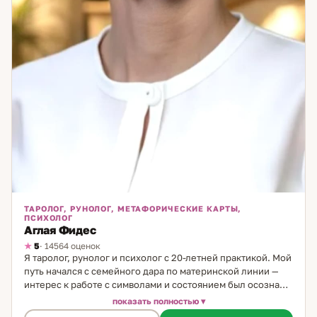
ТАРОЛОГ, РУНОЛОГ, МЕТАФОРИЧЕСКИЕ КАРТЫ,
ПСИХОЛОГ
Аглая Фидес
5
· 14564 оценок
Я таролог, рунолог и психолог с 20-летней практикой. Мой
путь начался с семейного дара по материнской линии —
интерес к работе с символами и состоянием был осознан с
детства. Со временем я выбрала викканскую традицию как
показать полностью
основу своего метода, дополнив её психологическим