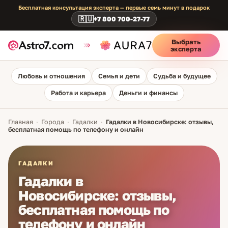
Бесплатная консультация эксперта — первые семь минут в подарок
🇷🇺
+7 800 700-27-77
Выбрать
эксперта
Любовь и отношения
Семья и дети
Судьба и будущее
Работа и карьера
Деньги и финансы
Главная
·
Города
·
Гадалки
·
Гадалки в Новосибирске: отзывы,
бесплатная помощь по телефону и онлайн
ГАДАЛКИ
Гадалки в
Новосибирске: отзывы,
бесплатная помощь по
телефону и онлайн