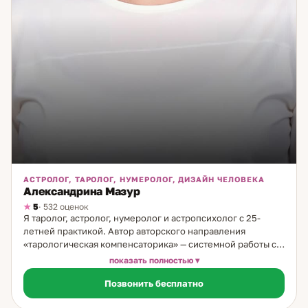
АСТРОЛОГ, ТАРОЛОГ, НУМЕРОЛОГ, ДИЗАЙН ЧЕЛОВЕКА
Александрина Мазур
5
· 532 оценок
Я таролог, астролог, нумеролог и астропсихолог с 25-
летней практикой. Автор авторского направления
«тарологическая компенсаторика» — системной работы с
теневой стороной личности через астрологию. Что такое
показать полностью
тарологическая компенсаторика. Это направление
Позвонить бесплатно
работает с теми паттернами и реакциями человека,
которые обычно остаются в слепой зоне — но именно они