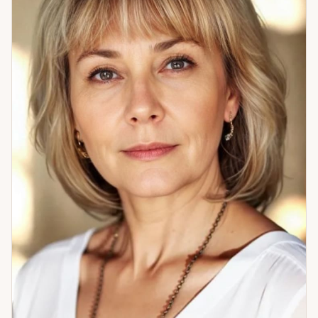
себя. Это изменило и то, как я работаю: из понимания
боли, а не из теории. Вырос опыт в «старом еврейском
дворике» — где умели хранить знание и передавать его из
рук в руки. Это тоже часть того, кем я стала. Если вам
нужно разомкнуть петлю — приходите. Разберёмся
вместе.