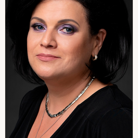
который можно осознать и изменить. Именно здесь чаще
всего находится корень того, что не работает годами. Я
помогаю с гармонией в отношениях и семейными
конфликтами, с рабочими и личными тупиками, с
очищением пространства и защитой. Работаю с
денежными потоками и состоянием внутреннего покоя.
Если вы чувствуете, что ходите по кругу — скорее всего,
мы ещё не добирались до настоящей причины. Давайте
доберёмся.