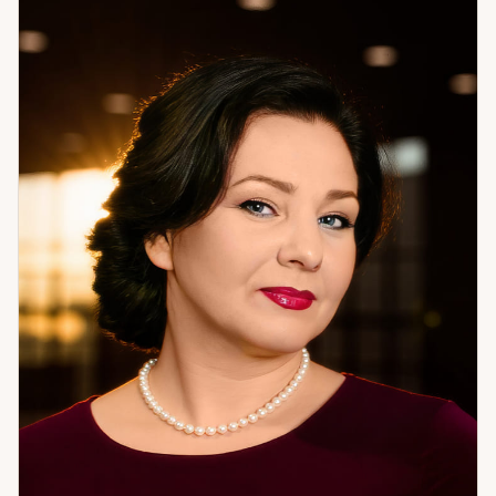
пара, отношения под постоянным давлением. Числовой
анализ показал: муж находится под сильным внешним
влиянием — со стороны родительской семьи. Решение
было нестандартным — переезд. Они решились. Ситуация
изменилась кардинально. Я помогаю разобраться в том,
что происходит, и найти путь к результату. Не теорию — а
то, что можно применить. Если вам нужна системная
работа с ситуацией — приходите.