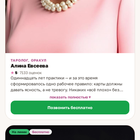
ТАРОЛОГ, ОРАКУЛ
Алина Евсеева
5
· 7133 оценок
Одиннадцать лет практики — и за это время
сформировалось одно рабочее правило: карты должны
давать ясность, а не тревогу. Никаких «всё плохо» без
выхода, никакой зависимости от следующей
показать полностью
консультации. Я практикую Таро с 14 лет. Начинала с
Позвонить бесплатно
простых игральных колод, которые показывала тётя, — и
сразу убедилась: информация, которую показывают карты,
совпадает с реальностью. Со временем прошла
профессиональное обучение и выстроила собственный
рабочий метод. На консультации мы последовательно
На линии
Бесплатно
разбираем ситуацию: карты раскрывают скрытые мотивы