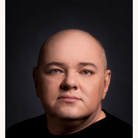
участников, реальные причины происходящего и точки,
где возможны изменения. Ответы конкретные — без общих
фраз и размытых прогнозов. Чаще всего обращаются с
вопросами об отношениях и чувствах партнёра, о карьере
и смене работы, о выборе между несколькими
вариантами, о переездах и важных финансовых решениях.
Работаю без запугивания — это принципиально:
инструмент ясности не должен становиться источником
давления. Если вы чувствуете, что запутались и хотите
увидеть картину целиком — помогу разобраться без
спешки и осуждения.