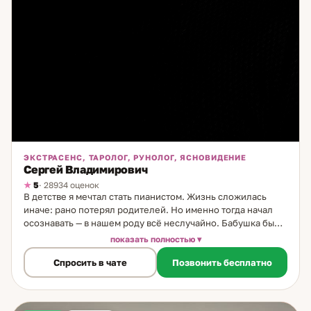
ЭКСТРАСЕНС, ТАРОЛОГ, РУНОЛОГ, ЯСНОВИДЕНИЕ
Сергей Владимирович
5
· 28934 оценок
В детстве я мечтал стать пианистом. Жизнь сложилась
иначе: рано потерял родителей. Но именно тогда начал
осознавать — в нашем роду всё неслучайно. Бабушка была
известной предсказательницей. По обеим линиям — все
показать полностью
глубоко погружены в эзотерику. Я получил и дар, и
Спросить в чате
Позвонить бесплатно
обучение, и посвящение от неё лично. Это стало
фундаментом, на котором строится моя практика уже
тридцать пять лет. Я работаю только со старыми техниками
— проверенными, выдержавшими время. Но я их