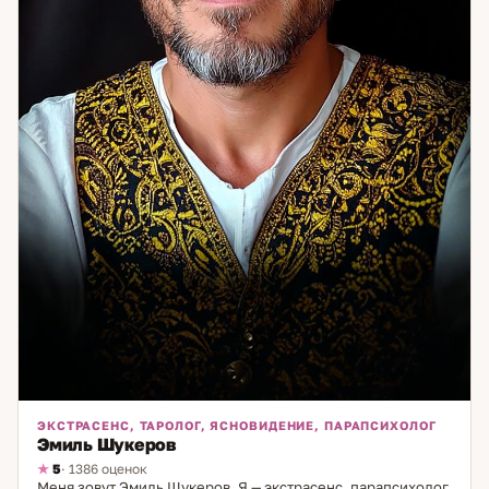
внутреннему равновесию и уверенности.
ЭКСТРАСЕНС, ТАРОЛОГ, ЯСНОВИДЕНИЕ, ПАРАПСИХОЛОГ
Эмиль Шукеров
5
· 1386 оценок
Меня зовут Эмиль Шукеров. Я — экстрасенс, парапсихолог