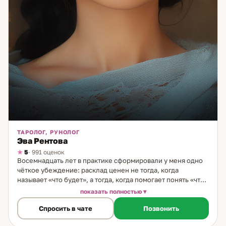
ТАРОЛОГ, РУНОЛОГ
Эва Рентова
5
· 991 оценок
Восемнадцать лет в практике сформировали у меня одно
чёткое убеждение: расклад ценен не тогда, когда
называет «что будет», а тогда, когда помогает понять «что
делать». Я работаю с Таро и рунами как с аналитическими
показать полностью
системами. Таро показывает динамику ситуации: что стоит
Спросить в чате
Позвонить
за происходящим, какие силы задействованы, какие
варианты действительно открыты. Руны дают более