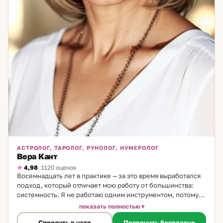
АСТРОЛОГ, ТАРОЛОГ, РУНОЛОГ, НУМЕРОЛОГ
Вера Кант
4,98
· 1120 оценок
Восемнадцать лет в практике — за это время выработался
подход, который отличает мою работу от большинства:
системность. Я не работаю одним инструментом, потому
что жизнь не складывается из одного слоя. В каждой
показать полностью
консультации я использую несколько методов: астрология
Спросить в чате
Позвонить бесплатно
даёт временной контекст — когда, почему именно сейчас,