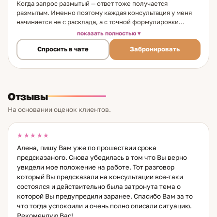
Когда запрос размытый — ответ тоже получается
размытым. Именно поэтому каждая консультация у меня
начинается не с расклада, а с точной формулировки
вопроса. Я таролог, в практике 9 лет. Начала в 15 лет — с
показать полностью
первой колоды, с первых раскладов для себя и близких.
Спросить в чате
Забронировать
Через несколько лет появился наставник, который помог
структурировать подход. Как работаю: после точной
постановки вопроса делаю расклад и объясняю не только
что вижу, но и почему ситуация сложилась именно так, и
где находится реальная точка влияния. Не просто прогноз
Отзывы
— разбор с механикой. Темы: отношения и намерения
партнёра; выбор — оставаться или уходить; карьера и
На основании оценок клиентов.
смена направления; финансы; важные жизненные
решения. Из практики: клиент обратился с вопросом о
намерениях партнёрши — расклад выявил меркантильные
★★★★★
мотивы, что впоследствии подтвердилось. Другая
Алена, пишу Вам уже по прошествии срока
клиентка после консультации о смене работы получила
предсказаного. Снова убедилась в том что Вы верно
именно тот результат, который показал расклад: успех на
увидели мое положение на работе. Тот разговор
новом месте. Карты показывают то, что уже в движении.
который Вы предсказали на консультации все-таки
Выбор всегда за вами.
состоялся и действительно была затронута тема о
которой Вы предупредили заранее. Спасибо Вам за то
что тогда успокоили и очень полно описали ситуацию.
Рекомендую Вас!