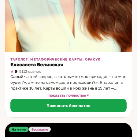
ТАРОЛОГ, МЕТАФОРИЧЕСКИЕ КАРТЫ, ОРАКУЛ
Елизавета Белинская
5
· 5112 оценок
Самый частый запрос, с которым ко мне приходят — не «что
будет?», а «что на самом деле происходит?». Я таролог, в
практике 10 лет. Карты вошли в мою жизнь в 15 лет —
сначала игральные, потом Таро, которое с тех пор не
показать полностью
отпускало. Авторский инструмент — расклад «Уравнение с
Позвонить бесплатно
неизвестным»: показывает одновременно, что человек
демонстрирует открыто, и каковы его истинные
намерения. Особенно точен в ситуациях, когда слова
расходятся с действиями. Темы: отношения и намерения
партнёра; семья и дом; карьера; личные выборы. Если
На линии
Бесплатно
запрос размытый — помогаю сформулировать его точно.