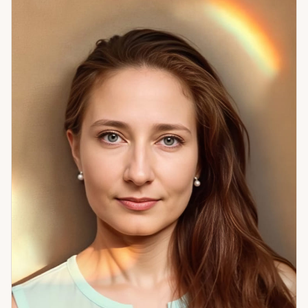
вас, — и то, что идёт против природы. Карты добавляют
динамику: что происходит сейчас, куда движется
ситуация, где точка выбора. Ко мне приходят с вопросами
об отношениях, о работе и деньгах, о себе — когда что-то
не сходится и непонятно почему. Иногда один разговор
переворачивает понимание собственных решений на
годы. Счастье — это когда живёшь в согласии с собой. Не с
ожиданиями других, не с тем, «как правильно» — а с тем,
кто вы есть. Помогаю это найти. Если хотите понять себя
точнее — приходите. Начнём с цифр.