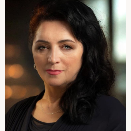
в вопросах выбора, доверия, любви, карьеры и личных
целей. Мои консультации направлены на результат —
понимание, уверенность и осознанные действия. Мой
девиз прост: «Пока мы откладываем жизнь — она
проносится мимо». Я выбираю проживать её во всей
полноте и помогаю своим клиентам делать то же самое.
Приглашаю вас на консультацию, чтобы вместе увидеть,
как именно ваши звёзды и карты помогают вам идти к
лучшей версии себя.