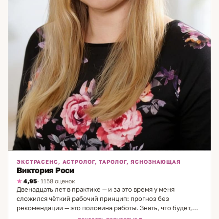
ЭКСТРАСЕНС, АСТРОЛОГ, ТАРОЛОГ, ЯСНОЗНАЮЩАЯ
Виктория Роси
4,95
· 1158 оценок
Двенадцать лет в практике — и за это время у меня
сложился чёткий рабочий принцип: прогноз без
рекомендации — это половина работы. Знать, что будет,
важно. Но ещё важнее — знать, что с этим делать. Работаю