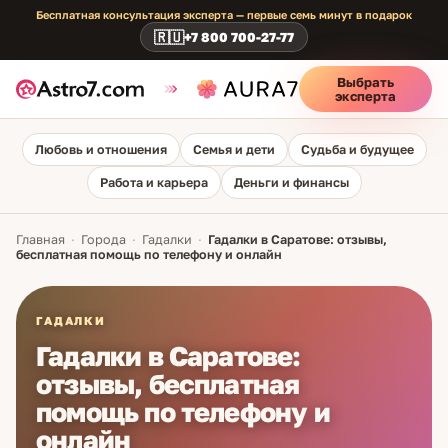
Бесплатная консультация эксперта — первые семь минут в подарок
🇷🇺
+7 800 700-27-77
Выбрать
эксперта
Любовь и отношения
Семья и дети
Судьба и будущее
Работа и карьера
Деньги и финансы
Главная
·
Города
·
Гадалки
·
Гадалки в Саратове: отзывы,
бесплатная помощь по телефону и онлайн
ГАДАЛКИ
Гадалки в Саратове:
отзывы, бесплатная
помощь по телефону и
онлайн