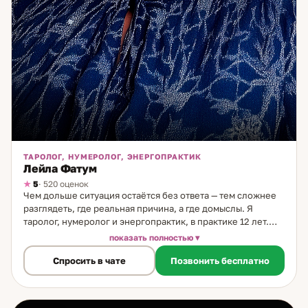
ТАРОЛОГ, НУМЕРОЛОГ, ЭНЕРГОПРАКТИК
Лейла Фатум
5
· 520 оценок
Чем дольше ситуация остаётся без ответа — тем сложнее
разглядеть, где реальная причина, а где домыслы. Я
таролог, нумеролог и энергопрактик, в практике 12 лет.
Использую три инструмента в комплексе: Таро даёт
показать полностью
картину и прогноз, нумерология раскрывает жизненные
Спросить в чате
Позвонить бесплатно
сценарии и закономерности, работа с состоянием
помогает устранить блоки, которые мешают движению.
Уникальное направление: работа с жизненными
сценариями. Если ситуация повторяется — это паттерн.