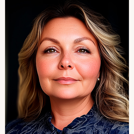
Из практики: клиентка познакомилась с мужчиной онлайн,
он нравился, но вызывал тревогу. Расклад чётко показал
расхождение между тем, что он демонстрировал, и его
реальными намерениями. Клиентка приняла решение —
спокойно, без сожаления. Карты помогают не просто
увидеть ответ — а принять его с ясной головой.