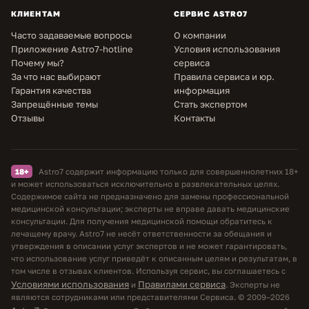
КЛИЕНТАМ
СЕРВИС ASTRO7
Часто задаваемые вопросы
О компании
Приложение Astro7-hotline
Условия использования
Почему мы?
сервиса
За что нас выбирают
Правила сервиса и юр.
Гарантия качества
информация
Запрещённые темы
Стать экспертом
Отзывы
Контакты
18+
Astro7 содержит информацию только для совершеннолетних 18+
и может использоваться исключительно в развлекательных целях.
Содержимое сайта не предназначено для замены профессиональной
медицинской консультации; эксперты не вправе давать медицинские
консультации. Для получения медицинской помощи обратитесь к
лечащему врачу. Astro7 не несёт ответственности за обещания и
утверждения в описании услуг экспертов и не может гарантировать,
что использование услуг приведёт к описанным целям и результатам, в
том числе в отзывах клиентов. Используя сервис, вы соглашаетесь с
Условиями использования
Правилами сервиса
и
. Эксперты не
являются сотрудниками или представителями Сервиса. © 2009–2026