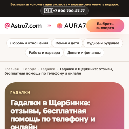
Бесплатная консультация эксперта — первые семь минут в подарок
🇷🇺
+7 800 700-27-77
Выбрать
эксперта
Любовь и отношения
Семья и дети
Судьба и будущее
Работа и карьера
Деньги и финансы
Главная
·
Города
·
Гадалки
·
Гадалки в Щербинке: отзывы,
бесплатная помощь по телефону и онлайн
ГАДАЛКИ
Гадалки в Щербинке:
отзывы, бесплатная
помощь по телефону и
онлайн