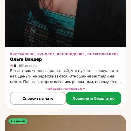
ЭКСТРАСЕНС, РУНОЛОГ, ЯСНОВИДЕНИЕ, ЭНЕРГОПРАКТИК
Ольга Виндер
5
· 150 оценок
Бывает так: человек делает всё, что нужно — а результата
нет. Деньги не задерживаются. Отношения застряли на
месте. Планы, которые казались реальными, почему-то не
реализуются. И объяснения нет. Я рунолог, в практике 8
показать полностью
лет. Работаю именно с такими ситуациями — когда на
Спросить в чате
Позвонить бесплатно
уровне действий всё правильно, но что-то на другом
уровне мешает. Основной формат работы — рунные
расклады. Я строю расклад на развитие событий на три
месяца вперёд: вижу, что идёт, что тормозит, какие
факторы сейчас работают против и какие — в поддержку.
На линии
Отдельно работаю с вопросом о партнёре: его мысли,