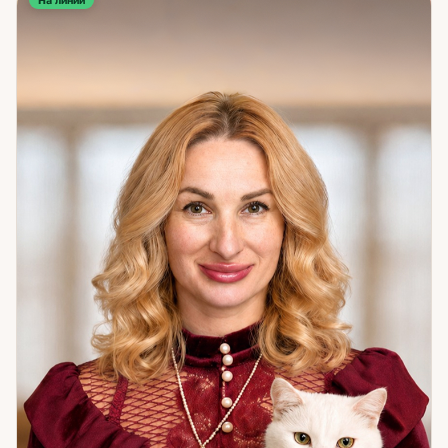
На линии
состояния и намерения — те, что часто не совпадают с тем,
что говорится вслух. На консультации мы разбираем
взаимоотношения во всей глубине: мысли, чувства,
действия, возможные сценарии развития. Дополнительно
я работаю со стихиями — это отдельное и мощное
направление для тех, кому оно откликается. Отдельное
место занимает считывание внутреннего состояния:
блоки, искажения, внутренние и внешние влияния,
которые незаметно тормозят движение человека. Для
работы с ними я использую авторские и адаптированные
техники — они направлены на гармонизацию и
формирование устойчивой, долгосрочной линии
развития. 35 лет практики — это тысячи ситуаций. Я не
угадываю и не утешаю. Я показываю картину такой, какая
она есть на самом деле, и помогаю найти в ней точку, где
можно что-то изменить.