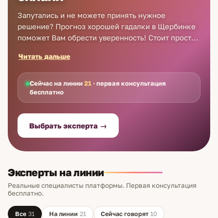
Запутались и не можете принять нужное
решение? Прогноз хорошей гадалки в Щербинке
поможет Вам обрести уверенность! Стоит просто
воспользоваться услугами гадалки в Щербинке на
Читать дальше
Astro7 по телефону. Помощь профессионала
теперь доступна каждому - от Вас требуется лишь
выбрать подходящего эксперта и сделать первый
Сейчас на линии
21
· первая консультация
бесплатно
звонок! Обращайтесь в Astro7 сейчас – новых
клиентов гадалки в Щербинке консультируют
бесплатно!
Выбрать эксперта →
Эксперты на линии
Реальные специалисты платформы. Первая консультация
бесплатно.
Все
31
На линии
21
Сейчас говорят
10