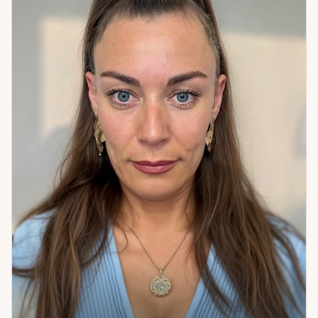
перспективы; выбор пути и принятие решений — когда не
знаешь, как поступить; определение негативных влияний
и работа по очищению состояния. Отдельная практика —
работа с воском: помогает выявить и снять то, что создаёт
внутреннее напряжение и блокирует движение. Если
ситуация запуталась — я помогу в ней разобраться.