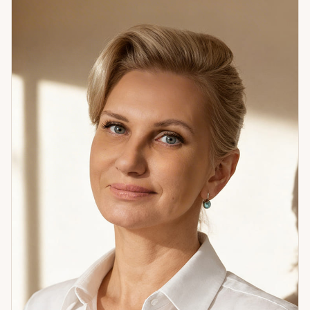
чувства, реальные намерения. Это помогает принять
решение, опираясь не на предположения, а на
конкретную картину. При необходимости провожу
считывание состояния по фото — это даёт дополнительный
пласт информации о конкретном человеке или ситуации,
который расклад не всегда покрывает. Один из
запоминающихся случаев в практике: клиентка с
хроническими финансовыми трудностями. Расклад указал
на неожиданный фактор — она привыкла открыто делиться
планами до их реализации. После того как изменила этот
паттерн, ситуация стабилизировалась. Иногда причина
оказывается там, где не ищут. Если вы хотите понять, что
именно мешает — приходите. Я помогу это найти.