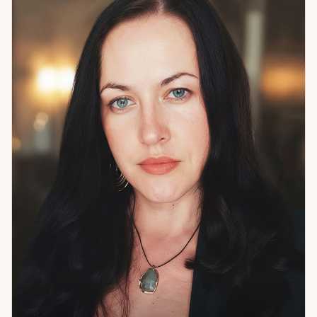
жизненными циклами: когда понимаешь, в каком периоде
находишься, действия становятся точными, а не
случайными. Психологический подход — язык, на котором
можно объяснить себе то, что нашли через символ.
Отдельное направление — анализ сновидений.
Повторяющиеся сны и образы — это не случайность. Это
сигналы, которые стоит уметь читать. Я работаю с
самопознанием и внутренним ростом, с отношениями и
любовью, с кризисами и выборами, с профессиональной
реализацией и завершением прошлого. Клиенты из 12
стран. Если вы хотите разобраться — не только в ситуации,
но и в себе — приходите.