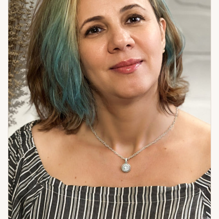
кризисе бизнеса нашла точку разворота через работу с
картами — сейчас дело процветает. Девушка в поиске
отношений получила направление — встреча состоялась.
Это не предсказания. Это работа с причинами. Если вы
хотите разобраться в ситуации и найти путь вперёд —
приходите.