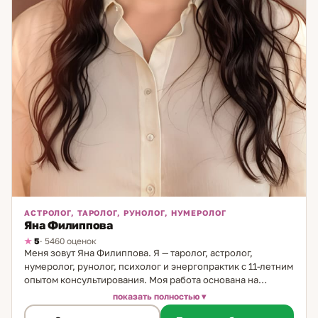
АСТРОЛОГ, ТАРОЛОГ, РУНОЛОГ, НУМЕРОЛОГ
Яна Филиппова
5
· 5460 оценок
Меня зовут Яна Филиппова. Я — таролог, астролог,
нумеролог, рунолог, психолог и энергопрактик с 11-летним
опытом консультирования. Моя работа основана на
сочетании точных инструментов анализа и глубинного
показать полностью
понимания человеческой природы. Каждый расклад,