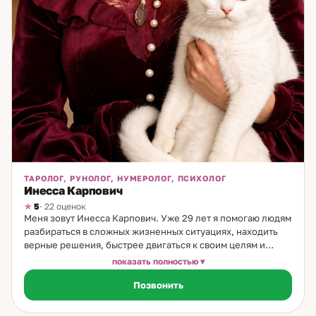
ТАРОЛОГ, РУНОЛОГ, НУМЕРОЛОГ, ПСИХОЛОГ
Инесса Карпович
5
· 22 оценок
Меня зовут Инесса Карпович. Уже 29 лет я помогаю людям
разбираться в сложных жизненных ситуациях, находить
верные решения, быстрее двигаться к своим целям и
раскрывать внутренние ресурсы. В моей практике
показать полностью
соединяются психология, Таро, руны, карты Мадам
Позвонить
Ленорман, нумерология, энергетические практики,
регрессивные сеансы, нейрографика, сказкотерапия и
медитации на тибетских поющих чашах. Мой дар