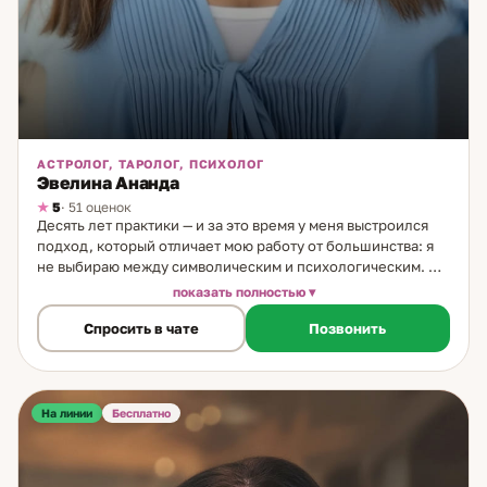
АСТРОЛОГ, ТАРОЛОГ, ПСИХОЛОГ
Эвелина Ананда
5
· 51 оценок
Десять лет практики — и за это время у меня выстроился
подход, который отличает мою работу от большинства: я
не выбираю между символическим и психологическим. Я
соединяю оба. Путь начался с природной
показать полностью
чувствительности — с детства я ощущала то, что другие не
Спросить в чате
Позвонить
замечали: ложь, скрытые намерения, эмоциональные
состояния людей. Семь лет назад начала работать с этим
осознанно. Три года назад к практике присоединилось
Таро — как система, которая даёт структуру тому, что
раньше было только ощущением. Сегодня в моей работе
На линии
Бесплатно
несколько уровней. Таро — аналитический инструмент:
позволяет увидеть ситуацию в объёме, найти её скрытые
пласты, определить точки выбора. Астрология — работа с