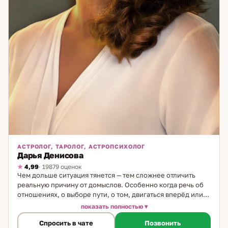
консультация помогала клиенту выбрать лучшую работу и
быстро выйти на карьерный рост. Я могу работать через
настройку на энергию человека, а при необходимости
дополнительно смотрю ситуацию на картах и рунах.
Обращайтесь, и я мягко помогу вам найти ответ и
правильное направление.
АСТРОЛОГ, ТАРОЛОГ, АСТРОПСИХОЛОГ
Дарья Денисова
4,99
· 19879 оценок
Чем дольше ситуация тянется — тем сложнее отличить
реальную причину от домыслов. Особенно когда речь об
отношениях, о выборе пути, о том, двигаться вперёд или
ждать. Именно в такие моменты важно иметь ясную
показать полностью
картину — не общую, а точно вашу. Я практикую 29 лет — в
Спросить в чате
Позвонить
астрологии, Таро и астропсихологии. Никогда не считала