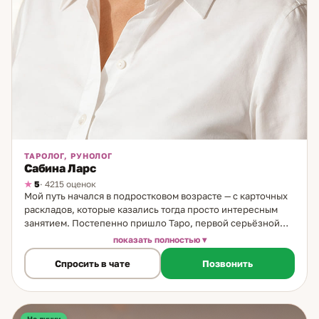
ТАРОЛОГ, РУНОЛОГ
Сабина Ларс
5
· 4215 оценок
Мой путь начался в подростковом возрасте — с карточных
раскладов, которые казались тогда просто интересным
занятием. Постепенно пришло Таро, первой серьёзной
колодой стала колода Кроули. Затем руны. И — осознание
показать полностью
родовых способностей по материнской линии, которые
Спросить в чате
Позвонить
оказались не случайностью, а глубинной основой моей
практики. Сегодня я работаю через синтез нескольких
систем. Основа — Таро и руническая система. В сочетании
они дают высокоточное считывание: я вижу истинные
причины ситуации, скрытые мотивы людей, их внутренние