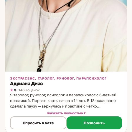
ЭКСТРАСЕНС, ТАРОЛОГ, РУНОЛОГ, ПАРАПСИХОЛОГ
Адриана Диас
5
· 1460 оценок
Я таролог, рунолог, психолог и парапсихолог с 6-летней
практикой. Первые карты взяла в 14 лет. В 18 осознанно
сделала паузу — вернулась к практике с чётко
сформулированной позицией: карты не принимают
показать полностью
решение за человека. Они дают понимание. Выбор
Спросить в чате
Позвонить
остаётся за клиентом. Этот принцип — основа моего
подхода, унаследованная от бабушки. Метод работы.