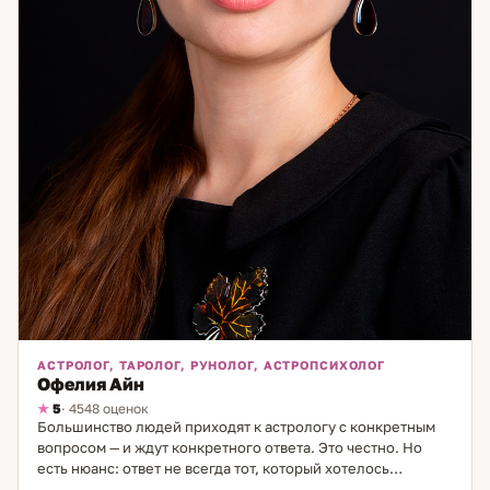
АСТРОЛОГ, ТАРОЛОГ, РУНОЛОГ, АСТРОПСИХОЛОГ
Офелия Айн
5
· 4548 оценок
Большинство людей приходят к астрологу с конкретным
вопросом — и ждут конкретного ответа. Это честно. Но
есть нюанс: ответ не всегда тот, который хотелось
услышать. Я работаю именно так — говорю то, что вижу, а