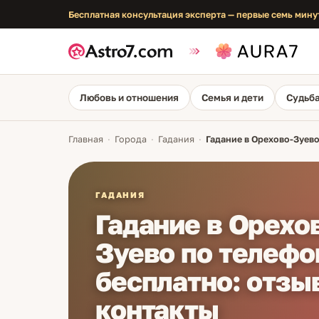
Бесплатная консультация эксперта — первые семь мину
Любовь и отношения
Семья и дети
Судьба
Главная
·
Города
·
Гадания
·
Гадание в Орехово-Зуево
ГАДАНИЯ
Гадание в Орехо
Зуево по телефо
бесплатно: отзы
контакты