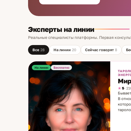
Эксперты на линии
Реальные специалисты платформы. Первая консуль
Все
28
На линии
20
Сейчас говорят
8
Бе
На линии
Бесплатно
ТАРОЛ
ЭНЕРГ
Мир
5
· 2
Бывает
В отно
которо
тароло
— до ш
умела 
рожден