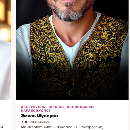
ЭКСТРАСЕНС, ТАРОЛОГ, ЯСНОВИДЕНИЕ,
ПАРАПСИХОЛОГ
Эмиль Шукеров
5
· 1386 оценок
ой.
Меня зовут Эмиль Шукеров. Я — экстрасенс,