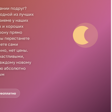
пании подруг?
 одной из лучших
риеме у наших
х и хороших
ефону прямо
вы перестанете
нете сами
чно, нет цены.
частливыми,
Каждому новому
ию абсолютно
ным
бесплатно