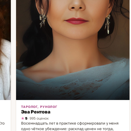
анализа. Эти знания помогают мне точнее определять
источники проблем и ускорять процесс
восстановления гармонии. Если вы чувствуете, что
что-то мешает вам двигаться вперёд — опишите
ситуацию. Я помогу увидеть причины и предложу
конкретные шаги для их устранения.
ТАРОЛОГ, РУНОЛОГ
Эва Рентова
5
· 995 оценок
Кто
Восемнадцать лет в практике сформировали у меня
одно чёткое убеждение: расклад ценен не тогда,