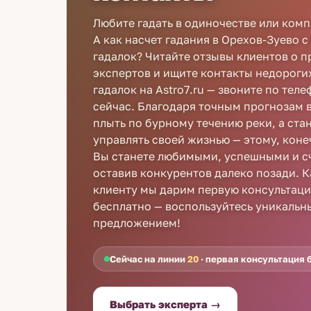
Любите гадать в одиночестве или ком
А как насчет гадания в Орехов-Зуево с
гадалок? Читайте отзывы клиентов о п
экспертов и ищите контакты недороги
гадалок на Astro7.ru — звоните по тел
сейчас. Благодаря точным прогнозам 
плыть по бурному течению реки, а ста
управлять своей жизнью — этому, коне
Вы станете любимыми, успешными и с
оставив конкурентов далеко позади. 
клиенту мы дарим первую консультац
бесплатно — воспользуйтесь уникаль
предложением!
Сейчас на линии
20
· первая консультация 
Выбрать эксперта →