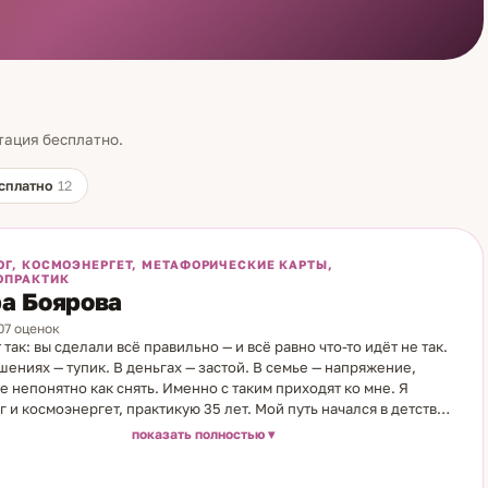
тация бесплатно.
сплатно
12
ОГ, КОСМОЭНЕРГЕТ, МЕТАФОРИЧЕСКИЕ КАРТЫ,
ОПРАКТИК
а Боярова
107 оценок
 так: вы сделали всё правильно — и всё равно что-то идёт не так.
шениях — тупик. В деньгах — застой. В семье — напряжение,
е непонятно как снять. Именно с таким приходят ко мне. Я
г и космоэнергет, практикую 35 лет. Мой путь начался в детстве
ести лет я жила у бабушки в деревне, мудрой женщины, которая
показать полностью
видеть людей. Эти знания жили во мне долгие годы, пока после
ия сына не появился учитель, который помог мне их раскрыть. Я