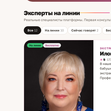
Эксперты на линии
Реальные специалисты платформы. Первая консуль
Все
12
На линии
10
Сейчас говорят
2
Бе
На линии
Бесплатно
ЭКСТР
Ило
5
· 1
В наше
бабушк
экстра
Профес
первым
методы
чувств
застоя
кто не
влияни
совмес