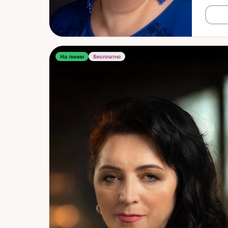
намере
решени
которы
На линии
Бесплатно