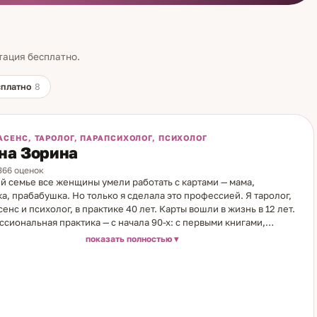
тация бесплатно.
сплатно
8
АСЕНС, ТАРОЛОГ, ПАРАПСИХОЛОГ, ПСИХОЛОГ
на Зорина
7366 оценок
й семье все женщины умели работать с картами — мама,
а, прабабушка. Но только я сделала это профессией. Я таролог,
сенс и психолог, в практике 40 лет. Карты вошли в жизнь в 12 лет.
сиональная практика — с начала 90-х: с первыми книгами,
и учителями, постоянным развитием. Ищу и осваиваю новые
показать полностью
 до сих пор. Направления работы: считываю намерения и
а партнёра, определяю совместимость пар. Нахожу причины
 в финансах и карьере. Считываю, кто из окружения искренен, а
сёт негативное влияние. Провожу работу по устранению таких
й. Создаю персональный оберег. Темы: отношения,
тимость, измены; финансы и карьера; окружение и его