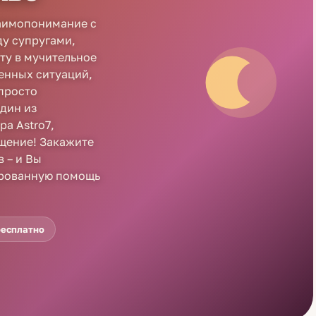
заимопонимание с
у супругами,
ту в мучительное
ненных ситуаций,
просто
дин из
а Astro7,
щение! Закажите
 – и Вы
ированную помощь
бесплатно