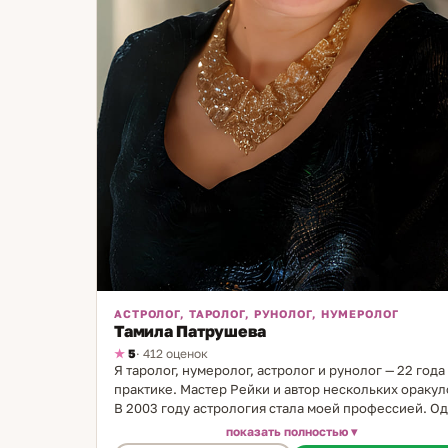
АСТРОЛОГ, ТАРОЛОГ, РУНОЛОГ, НУМЕРОЛОГ
Тамила Патрушева
5
· 412 оценок
Я таролог, нумеролог, астролог и рунолог — 22 года
практике. Мастер Рейки и автор нескольких оракул
В 2003 году астрология стала моей профессией. О
из моих ключевых специализаций — именология. Я
показать полностью
расшифровываю «гороскоп имени»: через имя