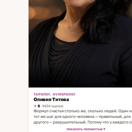
ТАРОЛОГ, НУМЕРОЛОГ
Оливия Титова
5
· 9434 оценок
Формул счастья столько же, сколько людей. Один и
тот же шаг для одного человека — правильный, для
другого — разрушительный. Потому что у каждого с
структура. И когда её видишь — многое становится
показать полностью