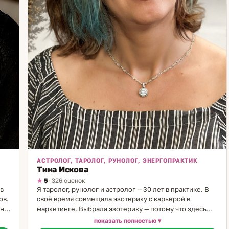
консультацию, где вместе мы найдём ответы, которые
приведут к внутреннему равновесию и уверенности.
АСТРОЛОГ, ТАРОЛОГ, РУНОЛОГ, ЭНЕРГОПРАКТИК
Тина Искова
5
· 326 оценок
 в
Я таролог, рунолог и астролог — 30 лет в практике. В
ов.
своё время совмещала эзотерику с карьерой в
дна
маркетинге. Выбрала эзотерику — потому что здесь
результат видно сразу и он настоящий. На каждый
показать полностью
вопрос я работаю несколькими методами: каждый