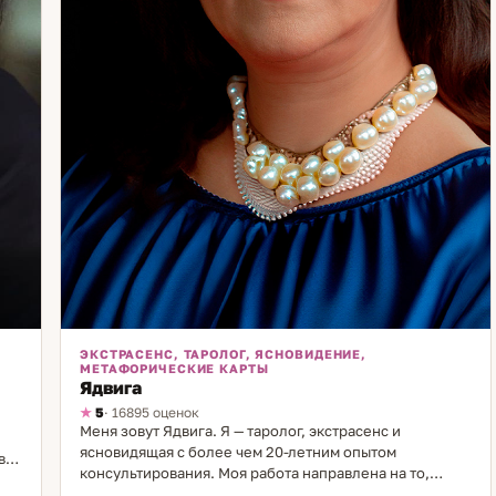
ЭКСТРАСЕНС, ТАРОЛОГ, ЯСНОВИДЕНИЕ,
МЕТАФОРИЧЕСКИЕ КАРТЫ
Ядвига
5
· 16895 оценок
Меня зовут Ядвига. Я — таролог, экстрасенс и
ясновидящая с более чем 20-летним опытом
воя
консультирования. Моя работа направлена на то,
чтобы помогать людям разобраться в сложных