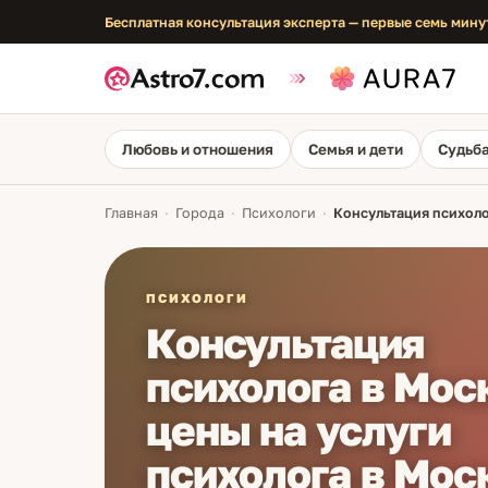
Бесплатная консультация эксперта — первые семь мину
Любовь и отношения
Семья и дети
Судьба
Главная
·
Города
·
Психологи
·
Консультация психоло
ПСИХОЛОГИ
Консультация
психолога в Мос
цены на услуги
психолога в Мос