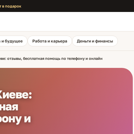
т в подарок
 и будущее
Работа и карьера
Деньги и финансы
ве: отзывы, бесплатная помощь по телефону и онлайн
Киеве:
ная
ону и