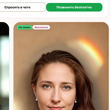
ные циклы и спрогнозировать развитие событий на годы
Спросить в чате
Позвонить бесплатно
. В работе я уделяю особое внимание психологическим
ам — ведь каждая ситуация несёт в себе не только внешние
тельства, но и внутренние причины. Моя задача — помочь
у увидеть эти связи, осознать кармические уроки и найти
тные решения. Таро помогает получить ясность в вопросах
На линии
Бесплатно
, доверия, любви, карьеры и личных целей. Мои консультации
лены на результат — понимание, уверенность и осознанные
ия. Мой девиз прост: «Пока мы откладываем жизнь — она
ится мимо». Я выбираю проживать её во всей полноте и
ю своим клиентам делать то же самое. Приглашаю вас на
ьтацию, чтобы вместе увидеть, как именно ваши звёзды и карты
ют вам идти к лучшей версии себя.