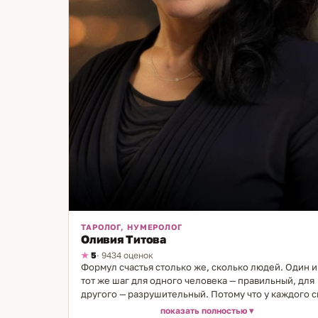
ТАРОЛОГ, НУМЕРОЛОГ
Оливия Титова
5
· 9434 оценок
Формул счастья столько же, сколько людей. Один и
тот же шаг для одного человека — правильный, для
другого — разрушительный. Потому что у каждого с
структура. И когда её видишь — многое становится
показать полностью