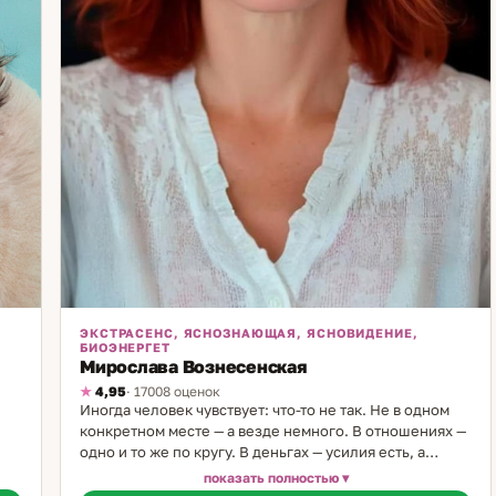
ЭКСТРАСЕНС, ЯСНОЗНАЮЩАЯ, ЯСНОВИДЕНИЕ,
БИОЭНЕРГЕТ
Мирослава Вознесенская
4,95
· 17008 оценок
Иногда человек чувствует: что-то не так. Не в одном
конкретном месте — а везде немного. В отношениях —
одно и то же по кругу. В деньгах — усилия есть, а
.
результата нет. Внутри — усталость, которую сложно
показать полностью
объяснить. Именно с этим ко мне приходят чаще