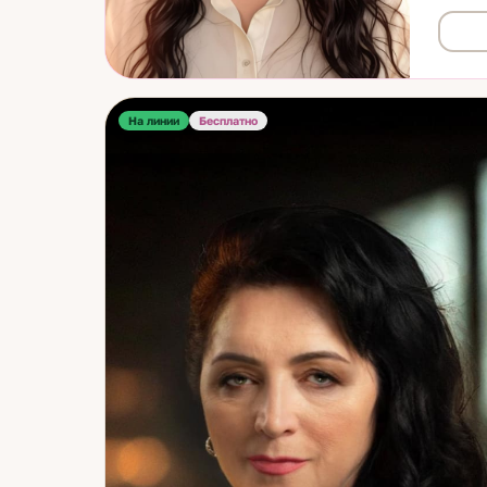
жизнен
вперёд
аспект
обстоя
клиент
На линии
Бесплатно
конкре
выбора
направ
действ
пронос
помога
консул
помога