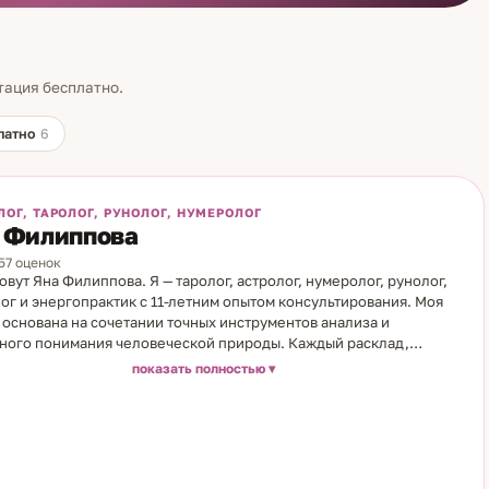
тация бесплатно.
латно
6
ЛОГ, ТАРОЛОГ, РУНОЛОГ, НУМЕРОЛОГ
 Филиппова
457 оценок
овут Яна Филиппова. Я — таролог, астролог, нумеролог, рунолог,
ог и энергопрактик с 11-летним опытом консультирования. Моя
 основана на сочетании точных инструментов анализа и
ного понимания человеческой природы. Каждый расклад,
 натальная карта — это не просто прогноз, а путь к осознанию
показать полностью
мерностей, которые формируют нашу судьбу. Я использую
ную астрологию, Таро и нумерологию как точные и
дополняющие системы. Они позволяют увидеть сильные и
 стороны личности, определить профессиональное
ление, понять сценарии отношений и финансовых
ностей. На основе натальной карты можно рассчитать важные