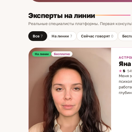
Эксперты на линии
Реальные специалисты платформы. Первая консуль
Все
7
На линии
7
Сейчас говорят
0
Бесп
На линии
Бесплатно
АСТРО
Яна
5
· 5
Меня з
психол
работа
глубин
каждая
законо
наталь
взаимо
слабые
направ
возмож