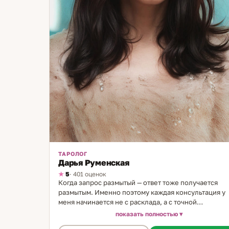
ТАРОЛОГ
Дарья Руменская
5
· 401 оценок
Когда запрос размытый — ответ тоже получается
размытым. Именно поэтому каждая консультация у
меня начинается не с расклада, а с точной
формулировки вопроса. Я таролог, в практике 9 лет
показать полностью
Начала в 15 лет — с первой колоды, с первых