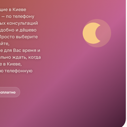
щие в Киеве
 — по телефону
ных консультаций
удобно и дёшево
Просто выберите
айте,
е для Вас время и
льно ждать, когда
 в Киеве,
ую телефонную
есплатно