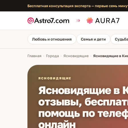
Бесплатная консультация эксперта — первые семь мину
Любовь и отношения
Семья и дети
Судьба
Главная
·
Города
·
Ясновидящие
·
Ясновидящие в Кие
ЯСНОВИДЯЩИЕ
Ясновидящие в 
отзывы, бесплат
помощь по телеф
онлайн