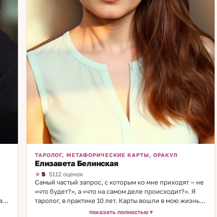
ТАРОЛОГ, МЕТАФОРИЧЕСКИЕ КАРТЫ, ОРАКУЛ
Елизавета Белинская
5
· 5112 оценок
Самый частый запрос, с которым ко мне приходят — не
«что будет?», а «что на самом деле происходит?». Я
воя
таролог, в практике 10 лет. Карты вошли в мою жизнь в
15 лет — сначала игральные, потом Таро, которое с тех
показать полностью