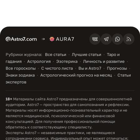
Рубрики журнала:
Все статьи
Лучшие статьи
Таро и
гадания
Астрология
Эзотерика
Личность и развитие
Все гороскопы
С чистого листа
Вы и Astro7
Прогнозы
Знаки зодиака
Астрологический прогноз на месяц
Статьи
экспертов
18+
Материалы сайта Astro7 предназначены для совершеннолетней
аудитории. Astro7 — пространство для самопознания и рефлексии.
Материалы носят информационно-познавательный характер и не
являются медицинской, психологической или финансовой
консультацией. Для получения профессиональной помощи
обратитесь к соответствующему специалисту.
Эксперты Astro7 — независимые практики, не являющиеся
сотрудниками сервиса. Индивидуальный опыт может отличаться;