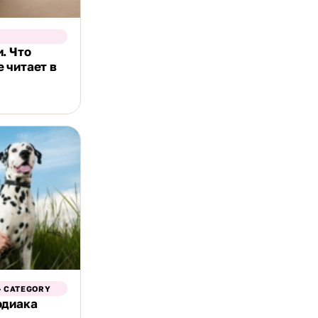
. Что
 читает в
- CATEGORY
одиака