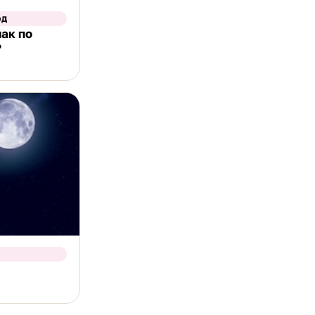
ОД
нак по
?