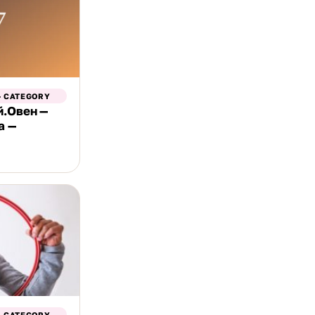
- CATEGORY
й.Овен —
а —
- CATEGORY