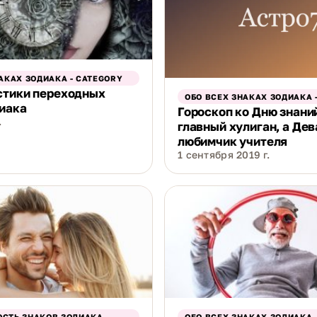
АКАХ ЗОДИАКА - CATEGORY
стики переходных
ОБО ВСЕХ ЗНАКАХ ЗОДИАКА 
иака
Гороскоп ко Дню знани
.
главный хулиган, а Дев
любимчик учителя
1 сентября 2019 г.
СТЬ ЗНАКОВ ЗОДИАКА
ОБО ВСЕХ ЗНАКАХ ЗОДИАКА 