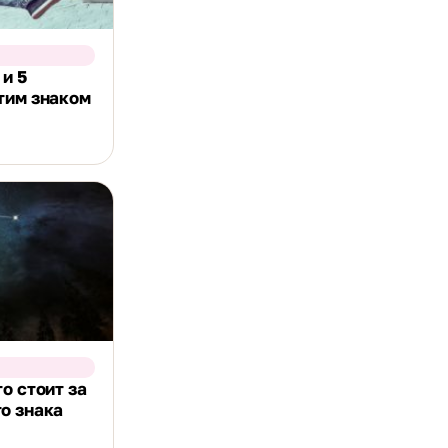
 и 5
тим знаком
о стоит за
о знака