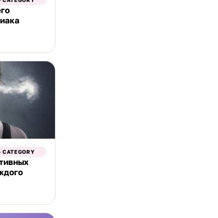
его
диака
- CATEGORY
ативных
ждого