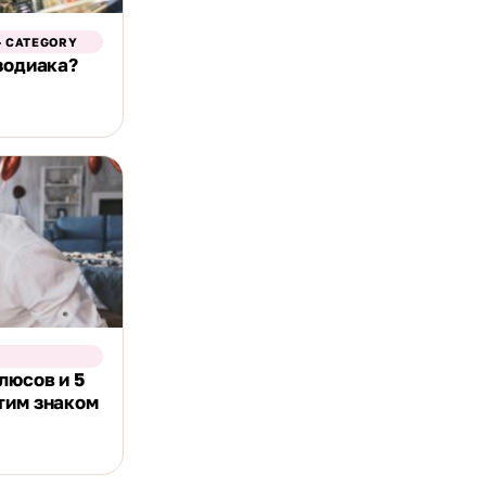
- CATEGORY
 зодиака?
люсов и 5
тим знаком