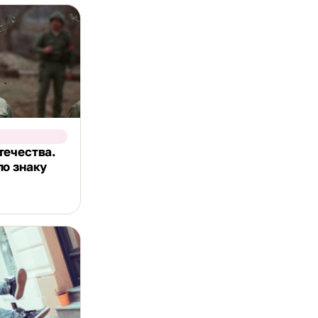
течества.
по знаку