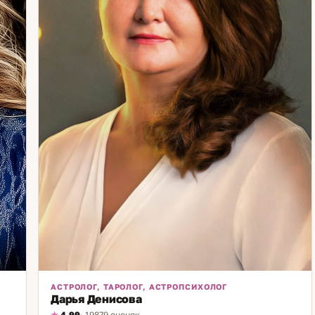
Не с ожиданиями других, не с тем, «как правильно» — а
с тем, кто вы есть. Помогаю это найти. Если хотите
понять себя точнее — приходите. Начнём с цифр.
АСТРОЛОГ, ТАРОЛОГ, АСТРОПСИХОЛОГ
Дарья Денисова
4,99
· 19879 оценок