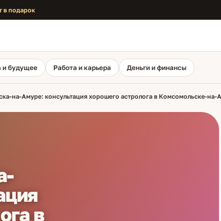
т в подарок
 и будущее
Работа и карьера
Деньги и финансы
ка-на-Амуре: консультация хорошего астролога в Комсомольске-на-
а-
ация
ога в