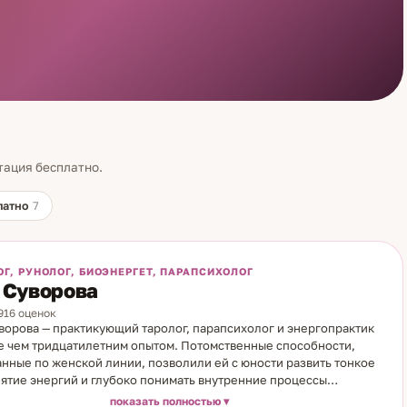
тация бесплатно.
латно
7
ОГ, РУНОЛОГ, БИОЭНЕРГЕТ, ПАРАПСИХОЛОГ
 Суворова
4916 оценок
ворова — практикующий таролог, парапсихолог и энергопрактик
е чем тридцатилетним опытом. Потомственные способности,
нные по женской линии, позволили ей с юности развить тонкое
ятие энергий и глубоко понимать внутренние процессы
ка. Уже с 14 лет Яна работала с картами Таро, умела точно
показать полностью