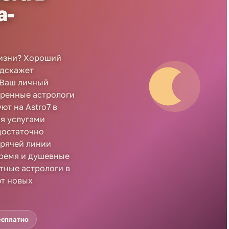
а-
изни? Хороший
одскажет
 Ваш личный
еренные астрологи
т на Astro7 в
я услугами
достаточно
орячей линии
время и душевные
ытные астрологи в
т новых
есплатно