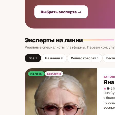
Выбрать эксперта →
Эксперты на линии
Реальные специалисты платформы. Первая консуль
Все
7
На линии
6
Сейчас говорят
1
Бесп
На линии
Бесплатно
ТАРОЛ
Яна
5
· 1
Яна Су
с боле
переда
воспри
челове