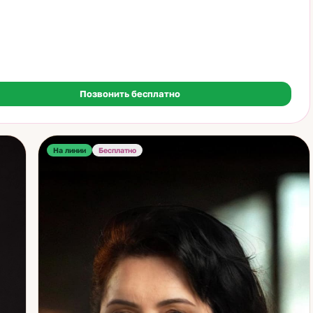
 причинно-следственные связи и помогала людям находить
из самых сложных ситуаций. Получив серьёзную подготовку по
сенсорике, в том числе у легендарной Джуны, Яна Суворова
 уверенность в том, что её знания и интуиция могут приносить
ую пользу людям. Сегодня её консультации основаны не только
бокой символике Таро, но и на комплексном анализе энергетики
а — будь то по голосу, фантому или дистанционной диагностике.
Позвонить бесплатно
 расклад Яны — это точная и вдумчивая работа, направленная на
ние причин происходящего и поиск эффективных решений.
могает увидеть скрытые возможности, укрепить внутренний
 и вернуть уверенность в завтрашнем дне. Помимо
ической практики, Яна активно занимается творчеством: пишет
На линии
Бесплатно
ы, расписывает храмы, путешествует по местам силы и
ным уголкам мира. Это наполняет её энергией, которую она
передаёт своим клиентам. Если вы ищете профессионала,
ного точно определить суть проблемы и направить вас к
ю, консультация Яны Суворовой станет надёжным шагом к
нней гармонии и жизненной ясности.