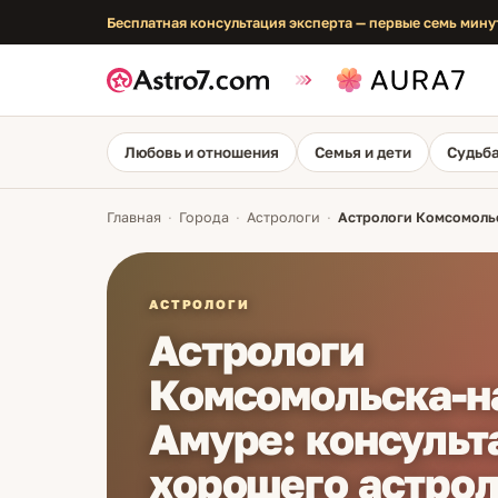
Бесплатная консультация эксперта — первые семь мину
Любовь и отношения
Семья и дети
Судьба
Главная
·
Города
·
Астрологи
·
Астрологи Комсомольс
АСТРОЛОГИ
Астрологи
Комсомольска-н
Амуре: консульт
хорошего астрол