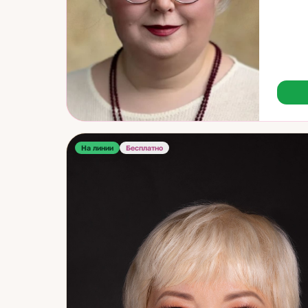
видеть
выход 
экстра
обрела
ощутим
на глу
клиент
Каждый
понима
Она по
баланс
На линии
Бесплатно
эзотер
картин
священ
щедро 
способ
решени
внутре