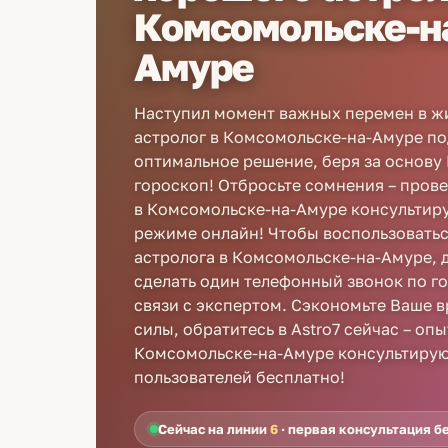
Комсомольске-н
Амуре
Наступил момент важных перемен в ж
астролог в Комсомольске-на-Амуре п
оптимальное решение, беря за основу
гороскоп! Отбросьте сомнения – пров
в Комсомольске-на-Амуре консультирую
режиме онлайн! Чтобы воспользоватьс
астролога в Комсомольске-на-Амуре, 
сделать один телефонный звонок по г
связи с экспертом. Сэкономьте Ваше 
силы, обратитесь в Astro7 сейчас – оп
Комсомольске-на-Амуре консультирую
пользователей бесплатно!
Сейчас на линии
6
· первая консультация б