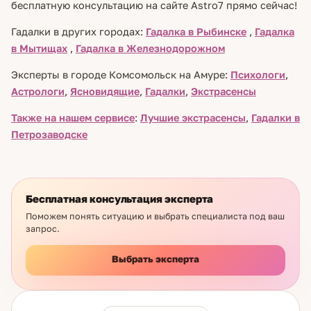
бесплатную консультацию на сайте Astro7 прямо сейчас!
Гадалки в других городах:
Гадалка в Рыбинске
,
Гадалка
в Мытищах
,
Гадалка в Железнодорожном
Эксперты в городе Комсомольск на Амуре:
Психологи
,
Астрологи
,
Ясновидящие
,
Гадалки
,
Экстрасенсы
Также на нашем сервисе
:
Лучшие экстрасенсы
,
Гадалки в
Петрозаводске
Бесплатная консультация эксперта
Поможем понять ситуацию и выбрать специалиста под ваш
запрос.
Выбрать эксперта