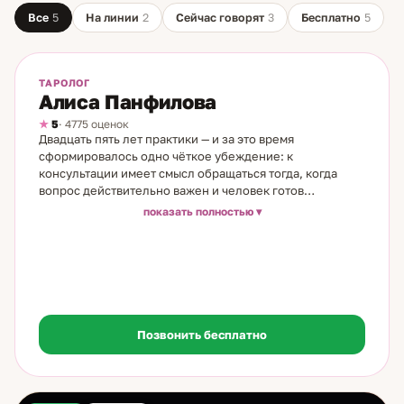
Все
5
На линии
2
Сейчас говорят
3
Бесплатно
5
На линии
Бесплатно
ТАРОЛОГ
Алиса Панфилова
5
· 4775 оценок
Двадцать пять лет практики — и за это время
сформировалось одно чёткое убеждение: к
консультации имеет смысл обращаться тогда, когда
вопрос действительно важен и человек готов
воспринять честный ответ, а не только услышать то, что
показать полностью
хочется. Я практикую Таро 25 лет. Работаю с реальными
ситуациями — отношения в паре и семье, карьера и
бизнес, финансовые вопросы, важные решения.
Будущее многовариантно: мои ответы — не приговор, а
картина текущего и наиболее вероятного развития
событий. Отдельный фокус — на внутреннем состоянии
клиента. Тревожное ожидание способно отодвинуть
Позвонить бесплатно
или разрушить намечающееся событие — это не
метафора, это практическое наблюдение за 25 лет.
Помогаю это замечать и менять. Среди постоянных
клиентов — практикующие специалисты,