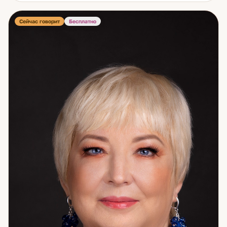
особенность: не просто вижу ситуацию — чувствую её
изнутри. Что человек рядом с вами реально ощущает
прямо сейчас. Его страх, его желание, его нерешённость.
Сейчас говорит
Бесплатно
Это делает прогноз конкретным — а не обобщённым.
Темы: отношения и намерения партнёра; семья и личная
жизнь; карьера; принятие важных решений;
восстановление внутреннего равновесия. Из практики:
клиентка спрашивала о мужчине, который уже
представлял новую девушку родителям. Я сказала: «Он
вернётся». Через три недели он не только вернулся — но и
сделал предложение. Сейчас в браке. В спокойствии —
ваша сила. Помогу её найти.