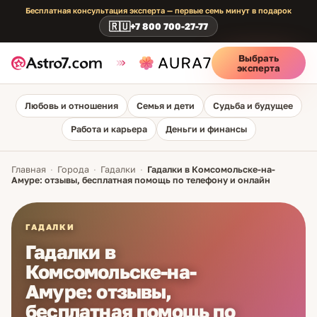
Бесплатная консультация эксперта — первые семь минут в подарок
🇷🇺
+7 800 700-27-77
Выбрать
эксперта
Любовь и отношения
Семья и дети
Судьба и будущее
Работа и карьера
Деньги и финансы
Главная
·
Города
·
Гадалки
·
Гадалки в Комсомольске-на-
Амуре: отзывы, бесплатная помощь по телефону и онлайн
ГАДАЛКИ
Гадалки в
Комсомольске-на-
Амуре: отзывы,
бесплатная помощь по