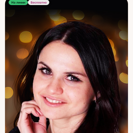
На линии
предприниматели, люди с долгосрочными вопросами,
Бесплатно
которые возвращаются по нескольку лет. Это говорит
не о зависимости, а о том, что работа приносит
реальный результат. Если вы стоите перед выбором,
который давно откладываете, или хотите понять, что
происходит на самом деле — я готова к разговору.