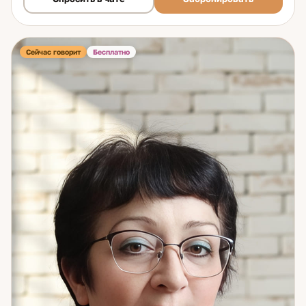
методы до сих пор. Направления работы: считываю
намерения и чувства партнёра, определяю совместимость
пар. Нахожу причины застоя в финансах и карьере.
Считываю, кто из окружения искренен, а кто несёт
Сейчас говорит
Бесплатно
негативное влияние. Провожу работу по устранению таких
влияний. Создаю персональный оберег. Темы: отношения,
совместимость, измены; финансы и карьера; окружение и
его намерения; защита. Если что-то не получается, нужно
принять важное решение или сделать сложный выбор —
это именно те ситуации, с которыми я работаю лучше
всего. Обращайтесь. Вместе справимся.