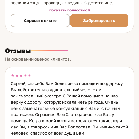
по линии отца — провидцы и ведуны. С детства мне
передали три главных принципа рода: не навреди, не
показать полностью
мешай, не обманывай. Они стали основой не только моей
Спросить в чате
Забронировать
практики, но и того, как я отношусь к каждому человеку,
который приходит ко мне. Я росла в атмосфере любви, где
тонкое чувствование других людей было просто частью
жизни — не тайной и не особым даром, а способом
существования. Это естественное восприятие и стало
Отзывы
фундаментом моей работы. За 25 лет практики я работала
с самыми разными запросами: отношения, семья, выбор
На основании оценок клиентов.
пути, внутренние кризисы, поиск себя. Но в каждом
случае я вижу одно и то же: человек уже знает ответ — он
просто боится его услышать или не доверяет себе. Моя
★★★★★
задача — помочь ему дойти до этого ответа самому, а не
Сергей, спасибо Вам большое за помощь и поддержку.
подменить его мнением. Своих клиентов я учу быть
Вы действительно удивительный человек и
честными с собой — не жестоко, а с уважением. Любить
замечательный эксперт. С Вашей помощью я нашла
себя — не как культ, а как основу. Жить здесь и сейчас —
верную дорогу, которую искала четыре года. Очень
потому что только из этой точки возможны настоящие
ценю замечательные консультации с Вами, с точным
изменения. И не делать культа из партнёра или ребёнка —
прогнозом. Огромная Вам благодарность за Вашу
сохранять себя как личность, не растворяясь в другом
человеке. Я не пугаю и не обещаю невозможного. Я рядом
помощь. Когда в моей жизни встречаются такие люди
как проводник — не как тот, кто заменяет вашу волю своей.
как Вы, я говорю: - мне Вас Бог послал! Вы именно такой
человек, спасибо от всей души Вам!