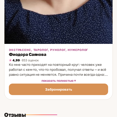
ЭКСТРАСЕНС, ТАРОЛОГ, РУНОЛОГ, НУМЕРОЛОГ
Фиодора Саянова
4,99
· 653 оценок
Ко мне часто приходят на повторный круг: человек уже
работал с кем-то, что-то пробовал, получал ответы — и всё
равно ситуация не меняется. Причина почти всегда одна:
разбирали симптом, а не причину. Я работаю с причиной.
показать полностью
За 20 лет практики — с рождения в среде этих знаний, с
Забронировать
образованием психолога — я выстроила подход, в котором
несколько уровней диагностики работают вместе:
символический, числовой и психологический. Руны в
моей работе — это не гадание, а структурированный
анализ ситуации. Через них я смотрю на настоящее, на
Отзывы
вектор движения и на то, что влияет скрыто: отношение