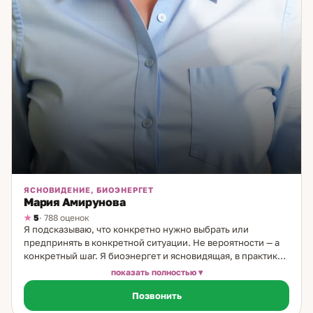
ЯСНОВИДЕНИЕ, БИОЭНЕРГЕТ
Мария Амирунова
5
· 788 оценок
Я подсказываю, что конкретно нужно выбрать или
предпринять в конкретной ситуации. Не вероятности — а
конкретный шаг. Я биоэнергет и ясновидящая, в практике
30 лет. С 18 лет начала замечать: внутренний голос
показать полностью
подсказывает — что произойдёт, с кем предстоит встреча,
Позвонить
имя человека, который появится. Сначала пугало. Потом
события стали подтверждаться — и я приняла это как