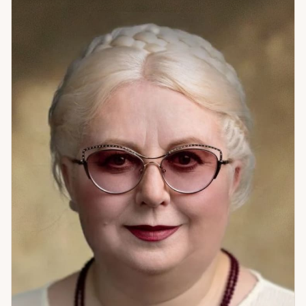
вещами — ключ к ситуации. Темы: отношения и
партнёрство; работа и финансы; дом, семья,
ближайшее окружение; новые начинания и жизненные
переходы. Работаю с теми, кто ищет не «правильный
ответ», а понимание своей ситуации — и готов
принимать решения самостоятельно. Моя задача — дать
достаточно ясности для этого. 6 лет практики,
психологический подход, честная позиция.