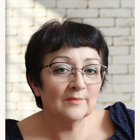
которую не может ни изменить, ни отпустить — и от этого
тревога только нарастает. Именно здесь важна не
поддержка, а точная картина. Травничество — отдельная
специализация, которой нет у большинства практиков.
Это не общая рекомендация «выпейте успокоительный
сбор». Это точный подбор под конкретную задачу: для
восстановления внутреннего ресурса, для защиты, для
снятия длительного напряжения. Травы работают через
тело — там, куда слова и символы не добираются. Мягко,
но ощутимо. Свечное мастерство — конкретный
инструмент для закрепления намерения и
программирования нужного результата. Не
символический жест, а точно подобранная под задачу
практика с конкретным алгоритмом. На каждой
консультации работаю по существу: что вижу в ситуации,
что мешает двигаться вперёд, что делать конкретно. Без
воды и без лишних слов. Если вам важна честная картина и
понимание следующего шага — я готова к разговору.