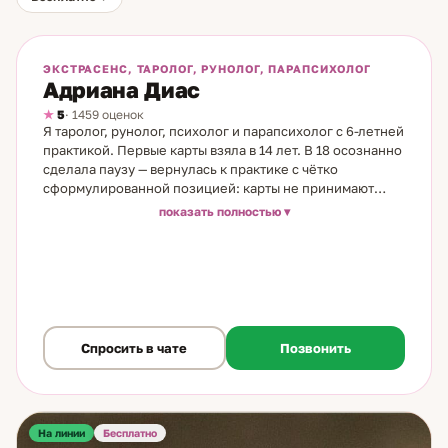
На линии
ЭКСТРАСЕНС, ТАРОЛОГ, РУНОЛОГ, ПАРАПСИХОЛОГ
Адриана Диас
5
· 1459 оценок
Я таролог, рунолог, психолог и парапсихолог с 6-летней
практикой. Первые карты взяла в 14 лет. В 18 осознанно
сделала паузу — вернулась к практике с чётко
сформулированной позицией: карты не принимают
решение за человека. Они дают понимание. Выбор
показать полностью
остаётся за клиентом. Этот принцип — основа моего
подхода, унаследованная от бабушки. Метод работы.
Работаю с Таро и скандинавскими рунами. Расклад на
консультации строится под конкретный запрос:
ситуация разбирается с нескольких сторон — что
происходит сейчас, что мешает, какие варианты
движения есть. При необходимости подключается
Спросить в чате
Позвонить
рунический анализ: он даёт дополнительный, часто
неожиданный угол зрения на ту же ситуацию.
Психологическое образование позволяет работать не
только с тем, что клиент говорит, но и с тем, что он на
На линии
самом деле спрашивает. Часто между этими двумя
Бесплатно