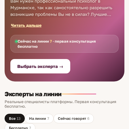
Вам нужен профессиональный психолог в
Мурманске, так как самостоятельно разрешить
возникшие проблемы Вы не в силах? Лучшие
психологи в Мурманске ждут вопросов каждого,
Читать дальше
кому нужна их помощь. Для получения
консультации Вам не нужна личная встреча.
Услуги психолога в Мурманске осуществляются
Сейчас на линии
7
· первая консультация
бесплатно
по указанным на нашем онлайн-сервисе по
телефону и прямо на сайте. Мы гарантируем что
на вопросы отвечают только самые хорошие
Выбрать эксперта →
психологи в Мурманске. Не миритесь с
психологическими проблемами, ведь их есть
кому решить!
Эксперты на линии
Реальные специалисты платформы. Первая консультация
бесплатно.
Все
13
На линии
7
Сейчас говорят
6
Бесплатно
7