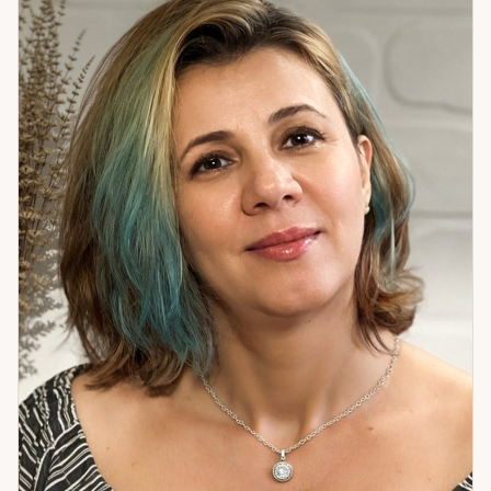
ситуация с партнёром: что мешает близости,
взаимопониманию, движению. В работе с состоянием я
анализирую, что именно блокирует движение к целям.
Убираю негативные программы — те, что человек накопил
сам или получил извне. Загружаю ресурсные. Ставлю
защиту, которая держится и не требует постоянного
обновления. 25 лет практики — это путь от «точных
раскладов» до настоящей системной работы. Если вам
нужен не красивый прогноз, а реальное изменение
ситуации — я готова работать с вами.