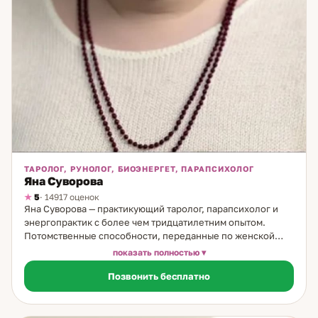
ТАРОЛОГ, РУНОЛОГ, БИОЭНЕРГЕТ, ПАРАПСИХОЛОГ
Яна Суворова
5
· 14917 оценок
Яна Суворова — практикующий таролог, парапсихолог и
энергопрактик с более чем тридцатилетним опытом.
Потомственные способности, переданные по женской
линии, позволили ей с юности развить тонкое восприятие
показать полностью
энергий и глубоко понимать внутренние процессы
Позвонить бесплатно
человека. Уже с 14 лет Яна работала с картами Таро, умела
точно видеть причинно-следственные связи и помогала
людям находить выход из самых сложных ситуаций.
Получив серьёзную подготовку по экстрасенсорике, в том