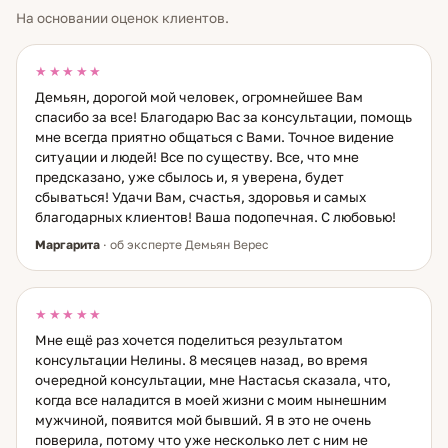
близких, невидимые препятствия, неочевидные ресурсы.
На основании оценок клиентов.
Таро добавляет следующий слой — путь и развилки,
реальные варианты выбора и их последствия.
Нумерология — самый глубокий инструмент в моём
★★★★★
арсенале. Через дату рождения я вижу поведенческие
Демьян, дорогой мой человек, огромнейшее Вам
паттерны: то, как человек неосознанно строит отношения,
спасибо за все! Благодарю Вас за консультации, помощь
принимает решения, реагирует на трудности. Это не
мне всегда приятно общаться с Вами. Точное видение
судьба в смысле «задано навсегда» — это сценарий,
ситуации и людей! Все по существу. Все, что мне
который можно осознать и изменить. Именно здесь чаще
предсказано, уже сбылось и, я уверена, будет
всего находится корень того, что не работает годами. Я
сбываться! Удачи Вам, счастья, здоровья и самых
помогаю с гармонией в отношениях и семейными
конфликтами, с рабочими и личными тупиками, с
благодарных клиентов! Ваша подопечная. С любовью!
очищением пространства и защитой. Работаю с
Маргарита
· об эксперте Демьян Верес
денежными потоками и состоянием внутреннего покоя.
Если вы чувствуете, что ходите по кругу — скорее всего,
мы ещё не добирались до настоящей причины. Давайте
доберёмся.
★★★★★
Мне ещё раз хочется поделиться результатом
консультации Нелины. 8 месяцев назад, во время
очередной консультации, мне Настасья сказала, что,
когда все наладится в моей жизни с моим нынешним
мужчиной, появится мой бывший. Я в это не очень
поверила, потому что уже несколько лет с ним не