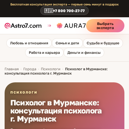
Бесплатная консультация эксперта — первые семь минут в подарок
🇷🇺
+7 800 700-27-77
Выбрать
эксперта
Любовь и отношения
Семья и дети
Судьба и будущее
Работа и карьера
Деньги и финансы
Главная
·
Города
·
Психологи
·
Психолог в Мурманске:
консультация психолога г. Мурманск
ПСИХОЛОГИ
Психолог в Мурманске:
консультация психолога
г. Мурманск