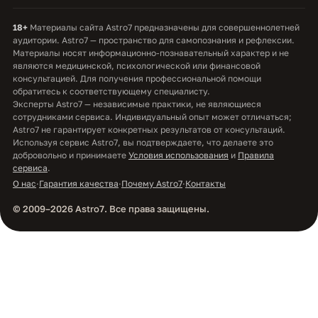
18+
Материалы сайта Astro7 предназначены для совершеннолетней
аудитории. Astro7 — пространство для самопознания и рефлексии.
Материалы носят информационно-познавательный характер и не
являются медицинской, психологической или финансовой
консультацией. Для получения профессиональной помощи
обратитесь к соответствующему специалисту.
Эксперты Astro7 — независимые практики, не являющиеся
сотрудниками сервиса. Индивидуальный опыт может отличаться;
Astro7 не гарантирует конкретных результатов от консультаций.
Используя сервис Astro7, вы подтверждаете, что делаете это
добровольно и принимаете
Условия использования
и
Правила
сервиса
.
О нас
·
Гарантия качества
·
Почему Astro7
·
Контакты
© 2009–2026 Astro7. Все права защищены.