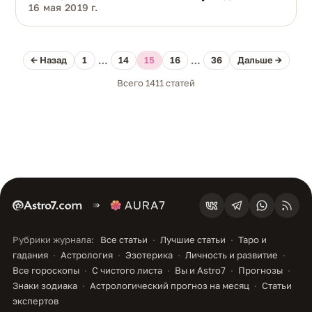
16 мая 2019 г.
← Назад
1
…
14
15
16
…
36
Дальше →
Всего 1411 статей
Рубрики журнала:
Все статьи
Лучшие статьи
Таро и
гадания
Астрология
Эзотерика
Личность и развитие
Все гороскопы
С чистого листа
Вы и Astro7
Прогнозы
Знаки зодиака
Астрологический прогноз на месяц
Статьи
экспертов