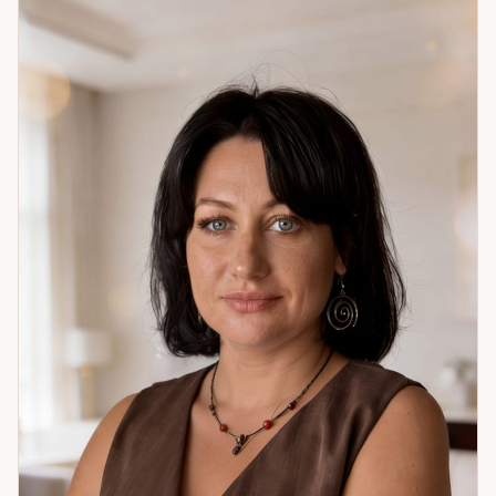
воском, проводила обряды на улучшение жизни. С тех пор
я постоянно развиваю свои способности, обучаюсь,
практикую и углубляю знания. Я работаю с вопросами
личной жизни, семьи, бизнеса, финансов, переезда,
карьеры, выбора партнёра, совместимости и защиты от
негатива. Карты Таро помогают увидеть перспективы,
принять решение в бизнесе, понять намерения партнёра и
определить скрытое влияние. Руны позволяют глубже
рассмотреть ситуацию, провести диагностику, поставить
защиту и привлечь удачу. Ленорман помогает выявить
скрытые намерения недоброжелателей и получить
подсказку в трудном выборе. Через ангелотерапию я
помогаю гармонизировать ауру, улучшить финансовый
канал, привлечь свою половину и познакомиться с
Ангелом-Хранителем. Регрессивные сеансы позволяют
безопасно и ресурсно убрать блоки в отношениях и
семье, взять энергию прошлой жизни для реализации
целей. Также я работаю со снятием негатива воском,
свинцом, яйцом, свечами, провожу гармонизацию, обряды
на любовь, деньги и защиту. В практике были случаи, когда
консультация помогала клиенту выбрать лучшую работу и
быстро выйти на карьерный рост. Я могу работать через
настройку на энергию человека, а при необходимости