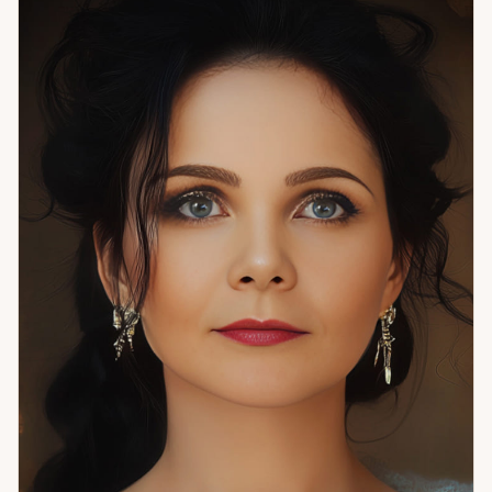
текущий жизненный этап. Чаще всего обращаются с
вопросами об отношениях и совместимости, о карьере и
предназначении, о ситуациях, где логика не даёт ответа.
Сочетание трёх методов особенно важно в многослойных,
затяжных историях — там, где один угол зрения даёт
неполную картину. Если чувствуете, что что-то идёт не так,
но объяснить это трудно — приходите. Разберёмся вместе.