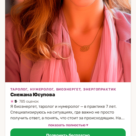
ТАРОЛОГ, НУМЕРОЛОГ, БИОЭНЕРГЕТ, ЭНЕРГОПРАКТИК
Снежана Юсупова
5
· 785 оценок
Я биоэнергет, таролог и нумеролог — в практике 7 лет.
Специализируюсь на ситуациях, где важно не просто
получить ответ, а понять, что стоит за происходящим. На
сессии я помогаю увидеть картину с разных сторон: через
показать полностью
Таро, анализ центров и космоэнергетику. Моя задача — не
Позвонить бесплатно
дать ответ за вас, а создать условие, в котором вы сами его