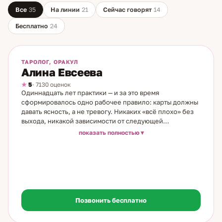
Все
35
На линии
21
Сейчас говорят
14
Бесплатно
24
На линии
Бесплатно
ТАРОЛОГ, ОРАКУЛ
Алина Евсеева
5
· 7130 оценок
Одиннадцать лет практики — и за это время
сформировалось одно рабочее правило: карты должны
давать ясность, а не тревогу. Никаких «всё плохо» без
выхода, никакой зависимости от следующей
консультации. Я практикую Таро с 14 лет. Начинала с
показать полностью
простых игральных колод, которые показывала тётя, —
и сразу убедилась: информация, которую показывают
карты, совпадает с реальностью. Со временем прошла
профессиональное обучение и выстроила собственный
рабочий метод. На консультации мы последовательно
разбираем ситуацию: карты раскрывают скрытые
мотивы участников, реальные причины происходящего
Позвонить бесплатно
и точки, где возможны изменения. Ответы конкретные
— без общих фраз и размытых прогнозов. Чаще всего