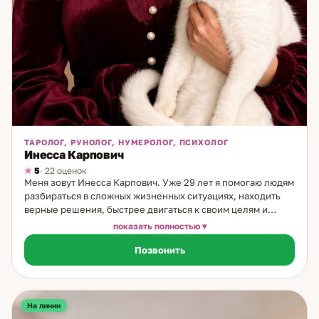
ТАРОЛОГ, РУНОЛОГ, НУМЕРОЛОГ, ПСИХОЛОГ
Инесса Карпович
5
· 22 оценок
Меня зовут Инесса Карпович. Уже 29 лет я помогаю людям
разбираться в сложных жизненных ситуациях, находить
верные решения, быстрее двигаться к своим целям и
раскрывать внутренние ресурсы. В моей практике
показать полностью
соединяются психология, Таро, руны, карты Мадам
Позвонить
Ленорман, нумерология, энергетические практики,
регрессивные сеансы, нейрографика, сказкотерапия и
медитации на тибетских поющих чашах. Мой дар
проявился в 9 лет, а в 13 лет я уже помогала вести приём
вместе с бабушкой, которая обладала даром ясновидения.
На линии
Она работала с людьми и животными, делала отливки