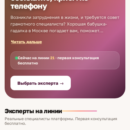
телефону
Возникли затруднения в жизни, и требуется совет
грамотного специалиста? Хорошая бабушка-
гадалка в Москве погадает вам, поможет
справиться со сложностями и найти ответ на
Читать дальше
вопрос. Проверенные бабки-гадалки в Москве
недорого дают развернутые консультации как по
телефону, так и онлайн. Чтобы получить
Сейчас на линии
21
· первая консультация
бесплатно
необходимую помощь, вам нужно только набрать
номер горячей линии и записаться на прием!
Отзывы и контакты вы найдете на сайте Astro7.
Выбрать эксперта →
Цены вас порадуют. Первая консультация онлайн
бесплатно! Гадание поможет отыскать самое
лучшее решение насущной проблемы, даже если
вы твердо ощущаете, что положение
Эксперты на линии
безвыходное!
Реальные специалисты платформы. Первая консультация
бесплатно.