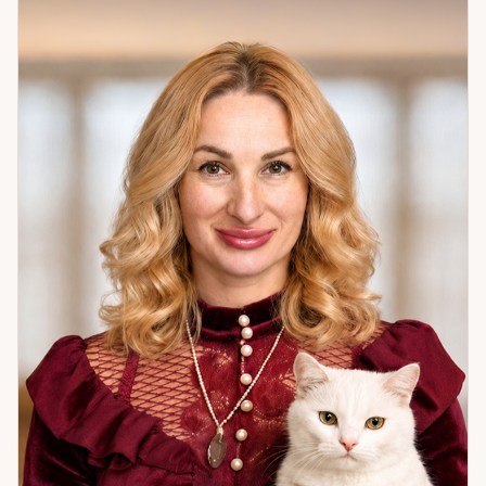
рассчитать благоприятные периоды для важных решений
и действий. Работаю с освобождением от негативных
влияний и восстановлением внутреннего равновесия —
чтобы человек мог действовать из ресурсного состояния,
а не из истощения. Каждый расклад для меня — это три
составляющих: глубокая аналитика символов и их связей,
интуитивное сопровождение, которое улавливает то, что
не вмещается в структуру, и помощь в принятии решения —
конкретный следующий шаг. Из практики: женщина в
кризисе бизнеса нашла точку разворота через работу с
картами — сейчас дело процветает. Девушка в поиске
отношений получила направление — встреча состоялась.
Это не предсказания. Это работа с причинами. Если вы
хотите разобраться в ситуации и найти путь вперёд —
приходите.