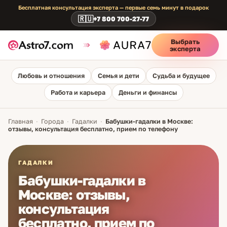
Бесплатная консультация эксперта — первые семь минут в подарок
🇷🇺
+7 800 700-27-77
Выбрать
эксперта
Любовь и отношения
Семья и дети
Судьба и будущее
Работа и карьера
Деньги и финансы
Главная
·
Города
·
Гадалки
·
Бабушки-гадалки в Москве:
отзывы, консультация бесплатно, прием по телефону
ГАДАЛКИ
Бабушки-гадалки в
Москве: отзывы,
консультация
бесплатно, прием по