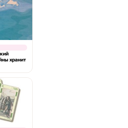
ский
айны хранит