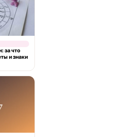
: за что
еты и знаки