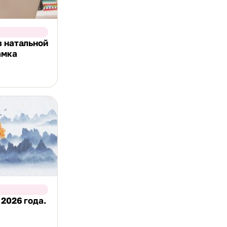
в натальной
амка
 2026 года.