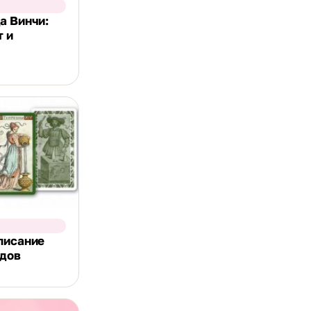
а Винчи:
т и
писание
адов