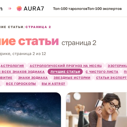
Топ-100 тарологов
Топ-100 экспертов
ИЕ СТАТЬИ
/
СТРАНИЦА 2
ие статьи
страница 2
брике, страница 2 из 12
АСТРОЛОГИЯ
АСТРОЛОГИЧЕСКИЙ ПРОГНОЗ НА МЕСЯЦ
ЭЗОТЕРИК
 ВСЕХ ЗНАКОВ ЗОДИАКА
ЛУЧШИЕ СТАТЬИ
С ЧИСТОГО ЛИСТА
П
ЗВИТИЕ
ЗНАКИ ЗОДИАКА
ЗВЕЗДНЫЕ ИСТОРИИ
СТАТЬИ ЭКСПЕР
Я
ВСЕ ГОРОСКОПЫ
ВЫ И ASTRO7