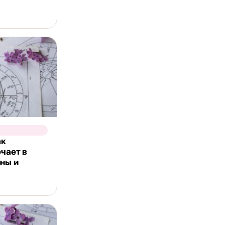
ак
ечает в
ны и